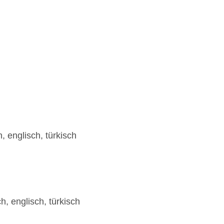
Beachclub „Beach Bar“: ab 1 Jahr, saisonabhängi
, englisch, türkisch
, englisch, türkisch