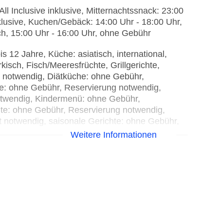
ll Inclusive inklusive, Mitternachtssnack: 23:00
nklusive, Kuchen/Gebäck: 14:00 Uhr - 18:00 Uhr,
lich, 15:00 Uhr - 16:00 Uhr, ohne Gebühr
s 12 Jahre, Küche: asiatisch, international,
ürkisch, Fisch/Meeresfrüchte, Grillgerichte,
t notwendig, Diätküche: ohne Gebühr,
hte: ohne Gebühr, Reservierung notwendig,
notwendig, Kindermenü: ohne Gebühr,
chte: ohne Gebühr, Reservierung notwendig,
t notwendig, saisonale Gerichte: ohne Gebühr,
chte: ohne Gebühr, Reservierung nicht
Weitere Informationen
ierung notwendig, Buffet, gesetztes Menü,
abhängig, täglich 07:00 Uhr - 10:00 Uhr, 10:00
Uhr - 21:00 Uhr, klimatisierbar, Raucherbereich,
cht
ängig, täglich, ohne Gebühr
, täglich, ohne Gebühr