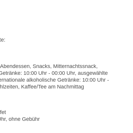
 ohne Gebühr, Reservierung notwendig, Valet
, Tageslicht, Coffee Breaks: ohne Gebühr, bei
n: 0, Appartements: 0, Bungalows: 0
te:
n, Abendessen, Snacks, Mitternachtssnack,
Getränke: 10:00 Uhr - 00:00 Uhr, ausgewählte
ernationale alkoholische Getränke: 10:00 Uhr -
hlzeiten, Kaffee/Tee am Nachmittag
fet
 Uhr, ohne Gebühr