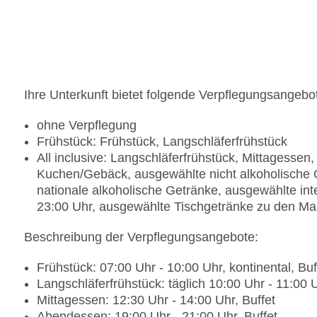
Parkmöglichkeiten: Stellplätze, nicht überdacht:
Parking: ohne Gebühr, bei All Inclusive inklusive
Tagungseinrichtungen: klimatisierte Tagungsräume
All Inclusive inklusive
Größe des Hotels/Anlage: 5000 qm
Gebäudeanzahl: 3, Etagen: 5, Zimmer: 187, Ville
Ihre Unterkunft bietet folgende Verpflegungsangebo
Landeskategorie: 4 Sterne
ohne Verpflegung
Frühstück: Frühstück, Langschläferfrühstück
All inclusive: Langschläferfrühstück, Mittagesse
Kuchen/Gebäck, ausgewählte nicht alkoholische 
nationale alkoholische Getränke, ausgewählte int
23:00 Uhr, ausgewählte Tischgetränke zu den Ma
Beschreibung der Verpflegungsangebote:
Frühstück: 07:00 Uhr - 10:00 Uhr, kontinental, Buf
Langschläferfrühstück: täglich 10:00 Uhr - 11:00
Mittagessen: 12:30 Uhr - 14:00 Uhr, Buffet
Abendessen: 19:00 Uhr - 21:00 Uhr, Buffet