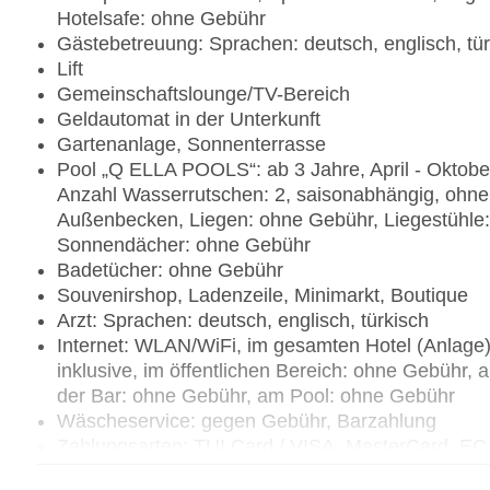
Hotelsafe: ohne Gebühr
Gästebetreuung: Sprachen: deutsch, englisch, tür
Lift
Gemeinschaftslounge/TV-Bereich
Geldautomat in der Unterkunft
Gartenanlage, Sonnenterrasse
Pool „Q ELLA POOLS“: ab 3 Jahre, April - Oktobe
Anzahl Wasserrutschen: 2, saisonabhängig, ohne G
Außenbecken, Liegen: ohne Gebühr, Liegestühle
Sonnendächer: ohne Gebühr
Badetücher: ohne Gebühr
Souvenirshop, Ladenzeile, Minimarkt, Boutique
Arzt: Sprachen: deutsch, englisch, türkisch
Internet: WLAN/WiFi, im gesamten Hotel (Anlage):
inklusive, im öffentlichen Bereich: ohne Gebühr, 
der Bar: ohne Gebühr, am Pool: ohne Gebühr
Wäscheservice: gegen Gebühr, Barzahlung
Zahlungsarten: TUI Card / VISA, MasterCard, EC
Haustiere nicht erlaubt