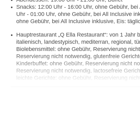
Snacks: 12:00 Uhr - 16:00 Uhr, ohne Gebühr, bei A
Uhr - 01:00 Uhr, ohne Gebühr, bei All Inclusive i
ohne Gebühr, bei All Inclusive inklusive, Eis: täg
Hauptrestaurant „Q Ella Restaurant“: von 1 Jahr bi
italienisch, landestypisch, mediterran, regional, t
Biolebensmittel: ohne Gebühr, Reservierung nich
Reservierung nicht notwendig, glutenfreie Geric
Kinderbuffet: ohne Gebühr, Reservierung nicht 
Reservierung nicht notwendig, lactosefreie Geri
leichte Gerichte: ohne Gebühr, Reservierung nich
Reservierung nicht notwendig, vegetarische Geri
notwendig, vegane Gerichte: ohne Gebühr, Reserv
Showcooking, Afternoon Tea, ohne Gebühr, saison
Uhr - 11:00 Uhr, 11:30 Uhr - 14:00 Uhr und 19:00 
Kinderhochstuhl, angemessene Kleidung erwüns
Bars & mehr: 3
Poolbar Outdoor „Pool Bar“: ab 1 Jahr, saisonabh
Lobbybar „Lobby Bar“: ab 1 Jahr, saisonabhängig