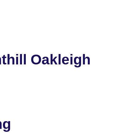
hill Oakleigh
ng