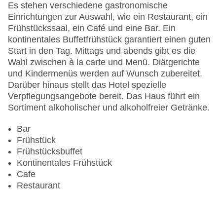
Anzahl der Konferenzräume: 1
Es stehen verschiedene gastronomische
Anzahl der Aufzüge: 1
Einrichtungen zur Auswahl, wie ein Restaurant, ein
Haustiere
Frühstückssaal, ein Café und eine Bar. Ein
Zimmerservice
kontinentales Buffetfrühstück garantiert einen guten
Gesamtanzahl der Stockwerke: 10
Start in den Tag. Mittags und abends gibt es die
Gesamtanzahl der Zimmer: 396
Wahl zwischen à la carte und Menü. Diätgerichte
Pools:Indoor Pool, Liegen am Pool
und Kindermenüs werden auf Wunsch zubereitet.
Zahlungsarten: American Express, Diners Club,
Darüber hinaus stellt das Hotel spezielle
Mastercard, Visa
Verpflegungsangebote bereit. Das Haus führt ein
Landeskategorie: 4 Sterne
Sortiment alkoholischer und alkoholfreier Getränke.
Bar
Frühstück
Frühstücksbuffet
Kontinentales Frühstück
Cafe
Restaurant