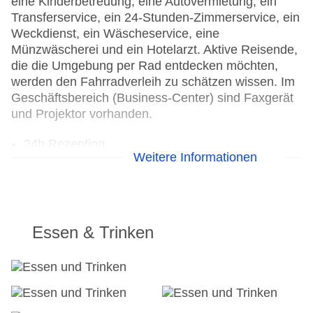
eine Kinderbetreuung, eine Autovermietung, ein
Transferservice, ein 24-Stunden-Zimmerservice, ein
Weckdienst, ein Wäscheservice, eine
Münzwäscherei und ein Hotelarzt. Aktive Reisende,
die die Umgebung per Rad entdecken möchten,
werden den Fahrradverleih zu schätzen wissen. Im
Geschäftsbereich (Business-Center) sind Faxgerät
und Projektor vorhanden.
24h Rezeption
Weitere Informationen
Parkplatz
Check-in von: 18:00:00
Check-out bis: 11:00:00
Konferenzraum
Hotelsafe
Essen & Trinken
WLAN/WiFi im Hotel
Lift
Anzahl der Konferenzräume: 1
Anzahl der Aufzüge: 1
Zimmerservice