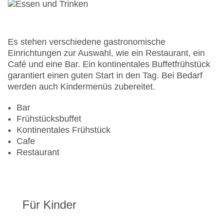
Gesamtanzahl der Stockwerke: 15
Gesamtanzahl der Zimmer: 210
Pools:Indoor Pool, Outdoor Pool
Zahlungsarten: American Express, Diners Club,
Es stehen verschiedene gastronomische
Mastercard, Visa
Einrichtungen zur Auswahl, wie ein Restaurant, ein
Landeskategorie: 5 Sterne
Café und eine Bar. Ein kontinentales Buffetfrühstück
garantiert einen guten Start in den Tag. Bei Bedarf
werden auch Kindermenüs zubereitet.
Bar
Frühstücksbuffet
Kontinentales Frühstück
Cafe
Restaurant
Für Kinder