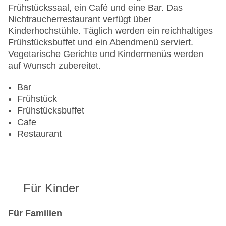
Anzahl der Aufzüge: 1
Frühstückssaal, ein Café und eine Bar. Das
Haustiere: gegen Gebühr
Nichtraucherrestaurant verfügt über
Zimmerservice
Kinderhochstühle. Täglich werden ein reichhaltiges
Gesamtanzahl der Stockwerke: 6
Frühstücksbuffet und ein Abendmenü serviert.
Gesamtanzahl der Zimmer: 109
Vegetarische Gerichte und Kindermenüs werden
Zahlungsarten: American Express, Diners Club,
auf Wunsch zubereitet.
EC Maestro, Mastercard, Visa
Landeskategorie: 3 Sterne
Bar
Frühstück
Frühstücksbuffet
Cafe
Restaurant
Für Kinder
Für Familien