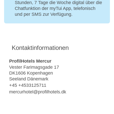
Stunden, 7 Tage die Woche digital über die
Chatfunktion der myTui App, telefonisch
und per SMS zur Verfügung.
Kontaktinformationen
ProfilHotels Mercur
Vester Farimagsgade 17
DK1606 Kopenhagen
Seeland Dänemark
+45 +4533125711
mercurhotel@profilhotels.dk