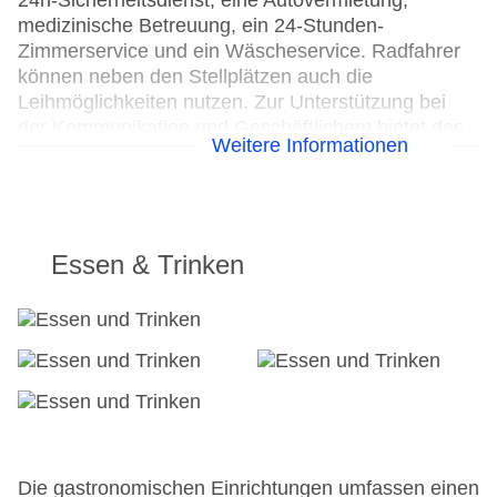
24h-Sicherheitsdienst, eine Autovermietung,
medizinische Betreuung, ein 24-Stunden-
Zimmerservice und ein Wäscheservice. Radfahrer
können neben den Stellplätzen auch die
Leihmöglichkeiten nutzen. Zur Unterstützung bei
der Kommunikation und Geschäftlichem bietet das
Weitere Informationen
Business-Center ein Faxgerät.
24h Rezeption
Parkplatz: gegen Gebühr
Check-in von: 15:00:00
Essen & Trinken
Check-out bis: 00:00:00
Konferenzraum
Garage: gegen Gebühr
Hoteleröffnung: 1957
Hotelsafe
WLAN/WiFi im Hotel
Letzte umfassende Renovierung: 2007
Lift
Minimarkt
Die gastronomischen Einrichtungen umfassen einen