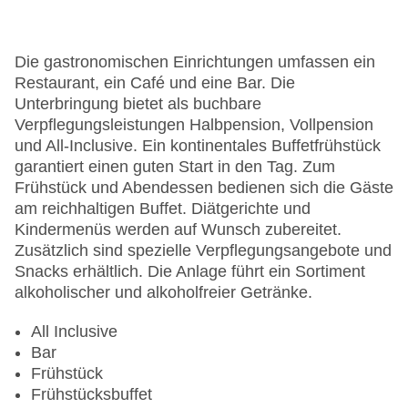
Minimarkt
Anzahl der Konferenzräume: 12
Anzahl der Aufzüge: 1
Die gastronomischen Einrichtungen umfassen ein
Zimmerservice
Restaurant, ein Café und eine Bar. Die
Sonnenterrasse
Unterbringung bietet als buchbare
Gesamtanzahl der Zimmer: 300
Verpflegungsleistungen Halbpension, Vollpension
Pools:Kinderbecken, Indoor Pool, Outdoor Pool,
und All-Inclusive. Ein kontinentales Buffetfrühstück
Sonnenschirme am Pool, Liegen am Pool,
garantiert einen guten Start in den Tag. Zum
Wasserrutsche
Frühstück und Abendessen bedienen sich die Gäste
Zahlungsarten: American Express, Mastercard,
am reichhaltigen Buffet. Diätgerichte und
Visa
Kindermenüs werden auf Wunsch zubereitet.
Landeskategorie: 5 Sterne
Zusätzlich sind spezielle Verpflegungsangebote und
Snacks erhältlich. Die Anlage führt ein Sortiment
alkoholischer und alkoholfreier Getränke.
All Inclusive
Bar
Frühstück
Frühstücksbuffet