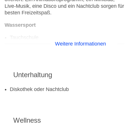
Live-Musik, eine Disco und ein Nachtclub sorgen für
besten Freizeitspaß.
Wassersport
Tauchschule
Weitere Informationen
Golf
Golfplatz: gegen Gebühr
Unterhaltung
Aerobic
Beachvolleyball
Fitnessraum
Diskothek oder Nachtclub
Wellness