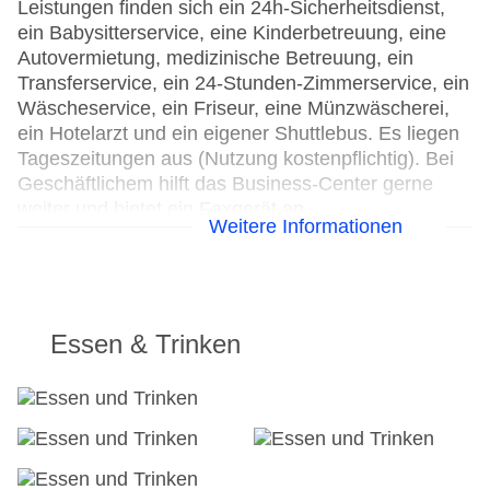
Leistungen finden sich ein 24h-Sicherheitsdienst,
ein Babysitterservice, eine Kinderbetreuung, eine
Autovermietung, medizinische Betreuung, ein
Transferservice, ein 24-Stunden-Zimmerservice, ein
Wäscheservice, ein Friseur, eine Münzwäscherei,
ein Hotelarzt und ein eigener Shuttlebus. Es liegen
Tageszeitungen aus (Nutzung kostenpflichtig). Bei
Geschäftlichem hilft das Business-Center gerne
weiter und bietet ein Faxgerät an.
Weitere Informationen
24h Rezeption
Parkplatz
Check-in von: 15:00:00
Check-out bis: 11:00:00
Essen & Trinken
Konferenzraum
Garage
Garten: ohne Gebühr
Hotelsafe
WLAN/WiFi im Hotel
Lift