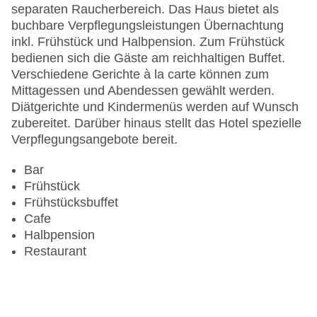
separaten Raucherbereich. Das Haus bietet als
Anzahl der Aufzüge: 1
buchbare Verpflegungsleistungen Übernachtung
Haustiere
inkl. Frühstück und Halbpension. Zum Frühstück
Zimmerservice
bedienen sich die Gäste am reichhaltigen Buffet.
Gesamtanzahl der Stockwerke: 3
Verschiedene Gerichte à la carte können zum
Gesamtanzahl der Zimmer: 28
Mittagessen und Abendessen gewählt werden.
Pools:Kinderbecken, Outdoor Pool,
Diätgerichte und Kindermenüs werden auf Wunsch
Sonnenschirme am Pool, Liegen am Pool
zubereitet. Darüber hinaus stellt das Hotel spezielle
Zahlungsarten: American Express, Diners Club,
Verpflegungsangebote bereit.
Mastercard, Visa
Landeskategorie: 4 Sterne
Bar
Frühstück
Frühstücksbuffet
Cafe
Halbpension
Restaurant