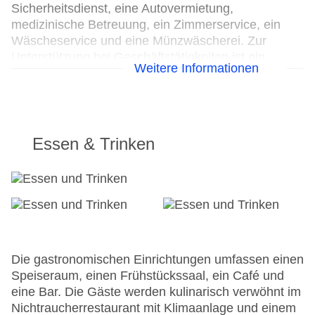
Sicherheitsdienst, eine Autovermietung,
medizinische Betreuung, ein Zimmerservice, ein
Wäscheservice und eine Münzwäscherei. Zur
Unterstützung bei Geschäftstätigkeiten ist ein
Weitere Informationen
Faxgerät verfügbar.
24h Rezeption
Parkplatz
Check-in von: 16:00:00
Essen & Trinken
Check-out bis: 11:00:00
Konferenzraum
Garage: gegen Gebühr
Garten: ohne Gebühr
Hoteleröffnung: 1567
Hotelsafe
WLAN/WiFi im Hotel: gegen Gebühr
Die gastronomischen Einrichtungen umfassen einen
Letzte umfassende Renovierung: 2004
Speiseraum, einen Frühstückssaal, ein Café und
Lift
eine Bar. Die Gäste werden kulinarisch verwöhnt im
Minimarkt
Nichtraucherrestaurant mit Klimaanlage und einem
Anzahl der Konferenzräume: 1