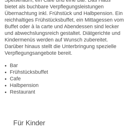
Speiseraum, ein Café und eine Bar. Das Haus
Mastercard, Visa
bietet als buchbare Verpflegungsleistungen
Landeskategorie: 3 Sterne
Übernachtung inkl. Frühstück und Halbpension. Ein
reichhaltiges Frühstücksbuffet, ein Mittagessen vom
Buffet oder à la carte und Abendessen sind lecker
und abwechslungsreich gestaltet. Diätgerichte und
Kindermenüs werden auf Wunsch zubereitet.
Darüber hinaus stellt die Unterbringung spezielle
Verpflegungsangebote bereit.
Bar
Frühstücksbuffet
Cafe
Halbpension
Restaurant
Für Kinder