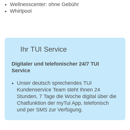
Wellnesscenter: ohne Gebühr
Surfen
Whirlpool
Wasserski
Windsurfen
Golf
Golfplatz
Ihr TUI Service
Aerobic
Beachvolleyball
Digitaler und telefonischer 24/7 TUI
Fahrradverleih
Service
Fitnessraum
Tretboot
Unser deutsch sprechendes TUI
Tennisplatz
Kundenservice Team steht Ihnen 24
Stunden, 7 Tage die Woche digital über die
Chatfunktion der myTui App, telefonisch
und per SMS zur Verfügung.