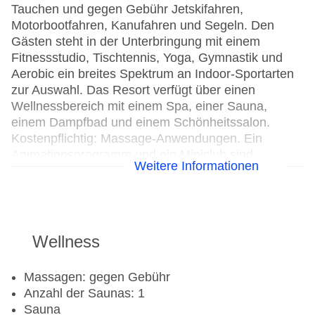
Tauchen und gegen Gebühr Jetskifahren,
Motorbootfahren, Kanufahren und Segeln. Den
Gästen steht in der Unterbringung mit einem
Fitnessstudio, Tischtennis, Yoga, Gymnastik und
Aerobic ein breites Spektrum an Indoor-Sportarten
zur Auswahl. Das Resort verfügt über einen
Wellnessbereich mit einem Spa, einer Sauna,
einem Dampfbad und einem Schönheitssalon.
Kostenpflichtig: Massage-Anwendungen. Ein
Animationsprogramm und ein Miniclub sind
Weitere Informationen
Möglichkeiten der Freizeitgestaltung.
Wassersport
Bananaboat
Wellness
Kanu: gegen Gebühr
Katamaran
Massagen: gegen Gebühr
Tauchschule
Anzahl der Saunas: 1
Jetski: gegen Gebühr
Sauna
Segeln: gegen Gebühr