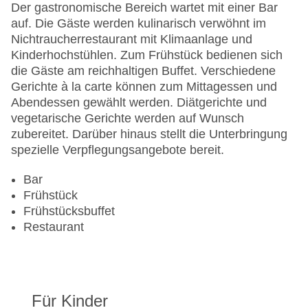
Anzahl der Aufzüge: 1
Der gastronomische Bereich wartet mit einer Bar
Zimmerservice
auf. Die Gäste werden kulinarisch verwöhnt im
Sonnenterrasse
Nichtraucherrestaurant mit Klimaanlage und
Gesamtanzahl der Stockwerke: 9
Kinderhochstühlen. Zum Frühstück bedienen sich
Gesamtanzahl der Zimmer: 195
die Gäste am reichhaltigen Buffet. Verschiedene
Pools:Kinderbecken, Indoor Pool, Outdoor Pool,
Gerichte à la carte können zum Mittagessen und
Sonnenschirme am Pool, Liegen am Pool
Abendessen gewählt werden. Diätgerichte und
Zahlungsarten: American Express, Diners Club,
vegetarische Gerichte werden auf Wunsch
Mastercard, Visa
zubereitet. Darüber hinaus stellt die Unterbringung
Landeskategorie: 3 Sterne
spezielle Verpflegungsangebote bereit.
Bar
Frühstück
Frühstücksbuffet
Restaurant
Für Kinder