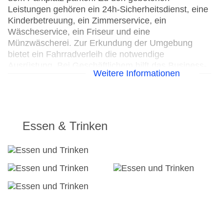
Leistungen gehören ein 24h-Sicherheitsdienst, eine
Kinderbetreuung, ein Zimmerservice, ein
Wäscheservice, ein Friseur und eine
Münzwäscherei. Zur Erkundung der Umgebung
bietet ein Fahrradverleih die notwendige
Ausrüstung. Bei Geschäftlichem hilft das Business-
Weitere Informationen
Center gerne weiter und bietet ein Faxgerät an.
Parkplatz
Check-in von: 16:00:00
Check-out bis: 11:00:00
Essen & Trinken
Konferenzraum
Garage
Hotelsafe
WLAN/WiFi im Hotel
Letzte umfassende Renovierung: 2007
Lift
Minimarkt
Anzahl der Konferenzräume: 1