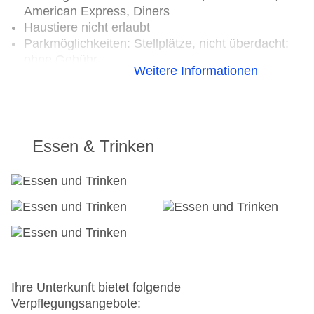
American Express, Diners
Haustiere nicht erlaubt
Parkmöglichkeiten: Stellplätze, nicht überdacht:
ohne Gebühr
Weitere Informationen
Tagungseinrichtungen: Konferenzräume: 6,
klimatisierte Tagungsräume, Tagungsequipment:
ohne Gebühr, Coffee Breaks: gegen Gebühr
Gebäudeanzahl: 1, Etagen: 9, Zimmer: 180
Landeskategorie: 3 Sterne
Essen & Trinken
Ihre Unterkunft bietet folgende
Verpflegungsangebote: