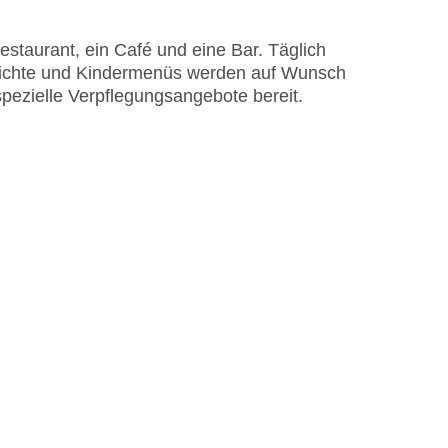
 Sonnenschirme am Pool, Liegen am Pool,
staurant, ein Café und eine Bar. Täglich
erichte und Kindermenüs werden auf Wunsch
EC Maestro, Mastercard, Visa
 spezielle Verpflegungsangebote bereit.