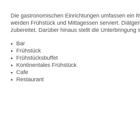
Gesamtanzahl der Zimmer: 205
Pools:Kinderbecken, Indoor Pool, Outdoor Pool,
Die gastronomischen Einrichtungen umfassen ein Re
Wasserrutsche
werden Frühstück und Mittagessen serviert. Diätg
Zahlungsarten: American Express, Diners Club, 
zubereitet. Darüber hinaus stellt die Unterbringung
Landeskategorie: 4 Sterne
Bar
Frühstück
Frühstücksbuffet
Kontinentales Frühstück
Cafe
Restaurant