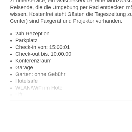
Zimmerservice, ein Wäscheservice, eine Münzwäsche
Reisende, die die Umgebung per Rad entdecken mö
wissen. Kostenfrei steht Gästen die Tageszeitung z
Center) sind Faxgerät und Projektor vorhanden.
24h Rezeption
Parkplatz
Check-in von: 15:00:01
Check-out bis: 10:00:00
Konferenzraum
Garage
Garten: ohne Gebühr
Hotelsafe
WLAN/WiFi im Hotel
Lift
Anzahl der Konferenzräume: 1
Anzahl der Aufzüge: 5
Haustiere
Zimmerservice
Sonnenterrasse