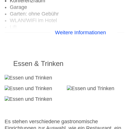
Konferenzraum
Garage
Garten: ohne Gebühr
WLAN/WiFi im Hotel
Lift
Weitere Informationen
Minimarkt
Anzahl der Aufzüge: 1
Haustiere: gegen Gebühr
Zimmerservice
Gesamtanzahl der Zimmer: 10
Essen & Trinken
Zahlungsarten: American Express, EC Maestro,
Mastercard, Visa
Landeskategorie: 3 Sterne
Es stehen verschiedene gastronomische
Einrichtungen zur Auswahl, wie ein Restaurant, ein