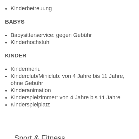
erwünscht
Kinderbetreuung
Bars & mehr: 3
Loungebar „Viva la Goa“: täglich 12:00 Uhr -
BABYS
01:00 Uhr
Loungebar „Samovar Lounge“: 07:00 Uhr - 00:00
Babysitterservice: gegen Gebühr
Uhr
Kinderhochstuhl
Loungebar „Arabian Courtyard“: 18:30 Uhr -
00:00 Uhr, gegen Gebühr
KINDER
Kindermenü
Kinderclub/Miniclub: von 4 Jahre bis 11 Jahre,
ohne Gebühr
Kinderanimation
Kinderspielzimmer: von 4 Jahre bis 11 Jahre
Kinderspielplatz
Sport & Fitness