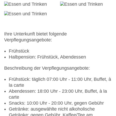
Stellplätze, überdacht: ohne Gebühr, nicht
überdacht: ohne Gebühr, Valet Parking: ohne
Gebühr
Businesscenter: ohne Gebühr
Tagungseinrichtungen: Konferenzräume: 3,
klimatisierte Tagungsräume, Tagungsequipment:
Ihre Unterkunft bietet folgende
gegen Gebühr, Coffee Breaks: gegen Gebühr
Verpflegungsangebote:
Gebäudeanzahl: 1, Etagen: 4, Zimmer: 167
Landeskategorie: 5 Sterne
Frühstück
Halbpension: Frühstück, Abendessen
Beschreibung der Verpflegungsangebote:
Frühstück: täglich 07:00 Uhr - 11:00 Uhr, Buffet, à
la carte
Abendessen: 18:00 Uhr - 23:00 Uhr, Buffet, à la
carte
Snacks: 10:00 Uhr - 20:00 Uhr, gegen Gebühr
Getränke: ausgewählte nicht alkoholische
Getränke: gegen Gebühr, Kaffee/Tee am