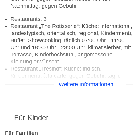
Nachmittag: gegen Gebühr
Restaurants: 3
Restaurant „The Rotisserie“: Küche: international,
landestypisch, orientalisch, regional, Kindermenü,
Buffet, Showcooking, täglich 07:00 Uhr - 11:00
Uhr und 18:30 Uhr - 23:00 Uhr, klimatisierbar, mit
Terrasse, Kinderhochstuhl, angemessene
Kleidung erwünscht
Restaurant „Tresind“: Küche: indisch,
Kindermenü, à la carte, gegen Gebühr, täglich
12:00 Uhr - 23:45 Uhr, klimatisierbar,
Weitere Informationen
Kinderhochstuhl, angemessene Kleidung
erwünscht
Restaurant „Eauzone“: Küche: asiatisch,
international, Kindermenü, à la carte, gegen
Für Kinder
Gebühr, Do. - Di. 12:00 Uhr - 23:00 Uhr,
klimatisierbar, am Strand, am Pool,
Kinderhochstuhl, angemessene Kleidung
Für Familien