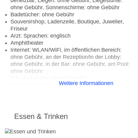
beheizbar, Liegen: ohne Gebühr, Liegestühle:
ohne Gebühr, Sonnenschirme: ohne Gebühr
Badetücher: ohne Gebühr
Souvenirshop, Ladenzeile, Boutique, Juwelier,
Friseur
Arzt: Sprachen: englisch
Amphitheater
Internet: WLAN/WiFi, im öffentlichen Bereich:
ohne Gebühr, an der Rezeption/in der Lobby:
ohne Gebühr, in der Bar: ohne Gebühr, am Pool:
ohne Gebühr
Wäscheservice: gegen Gebühr
Weitere Informationen
Concierge Service, Gepäckservice
Zahlungsarten: TUI Card / VISA, MasterCard,
American Express, Diners, EC Karte/Maestro, die
Hinterlegung einer Kreditkarte beim Check In ist
Pflicht
Essen & Trinken
Haustiere nicht erlaubt
Parkmöglichkeiten: Parkplatz (nach
Verfügbarkeit), bewacht: ohne Gebühr,