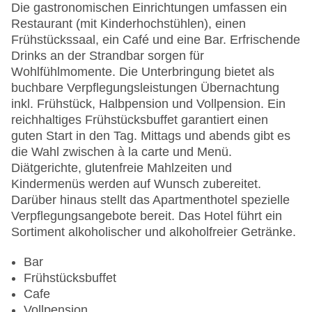
Gesamtanzahl der Zimmer: 80
Die gastronomischen Einrichtungen umfassen ein
Pools:Kinderbecken, Indoor Pool, Sonnenschirme
Restaurant (mit Kinderhochstühlen), einen
am Pool, Liegen am Pool
Frühstückssaal, ein Café und eine Bar. Erfrischende
Zahlungsarten: American Express, Diners Club,
Drinks an der Strandbar sorgen für
EC Maestro, Mastercard, Visa
Wohlfühlmomente. Die Unterbringung bietet als
Landeskategorie: 4 Sterne
buchbare Verpflegungsleistungen Übernachtung
inkl. Frühstück, Halbpension und Vollpension. Ein
reichhaltiges Frühstücksbuffet garantiert einen
guten Start in den Tag. Mittags und abends gibt es
die Wahl zwischen à la carte und Menü.
Diätgerichte, glutenfreie Mahlzeiten und
Kindermenüs werden auf Wunsch zubereitet.
Darüber hinaus stellt das Apartmenthotel spezielle
Verpflegungsangebote bereit. Das Hotel führt ein
Sortiment alkoholischer und alkoholfreier Getränke.
Bar
Frühstücksbuffet
Cafe
Vollpension