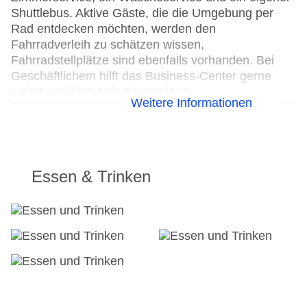
Shuttlebus. Aktive Gäste, die die Umgebung per
Rad entdecken möchten, werden den
Fahrradverleih zu schätzen wissen,
Fahrradstellplätze sind ebenfalls vorhanden. Bei
Geschäftlichem hilft das Business-Center gerne
weiter und bietet ein Faxgerät an.
Weitere Informationen
Parkplatz
Konferenzraum
Hoteleröffnung: 1995
Hotelsafe
Essen & Trinken
WLAN/WiFi im Hotel
Letzte umfassende Renovierung: 2011
Lift
Anzahl der Aufzüge: 1
Haustiere: gegen Gebühr
Zimmerservice
Sonnenterrasse
Gesamtanzahl der Stockwerke: 2