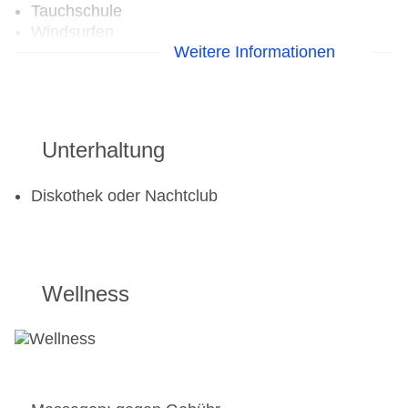
Tauchschule
Windsurfen
Weitere Informationen
Golf
Golfplatz
Unterhaltung
Aerobic
Fahrradverleih
Fitnessraum
Diskothek oder Nachtclub
Wellness