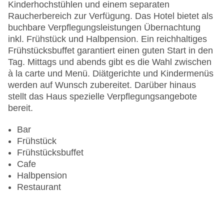
Anzahl der Konferenzräume: 1
Kinderhochstühlen und einem separaten
Anzahl der Aufzüge: 1
Raucherbereich zur Verfügung. Das Hotel bietet als
Zimmerservice
buchbare Verpflegungsleistungen Übernachtung
Sonnenterrasse
inkl. Frühstück und Halbpension. Ein reichhaltiges
Gesamtanzahl der Stockwerke: 6
Frühstücksbuffet garantiert einen guten Start in den
Gesamtanzahl der Zimmer: 81
Tag. Mittags und abends gibt es die Wahl zwischen
Pools:Kinderbecken, Beheizter Außenpool, Indoor
à la carte und Menü. Diätgerichte und Kindermenüs
Pool, Outdoor Pool, Sonnenschirme am Pool,
werden auf Wunsch zubereitet. Darüber hinaus
Liegen am Pool
stellt das Haus spezielle Verpflegungsangebote
Zahlungsarten: American Express, Diners Club,
bereit.
EC Maestro, Mastercard, Visa
Landeskategorie: 4 Sterne
Bar
Frühstück
Frühstücksbuffet
Cafe
Halbpension
Restaurant