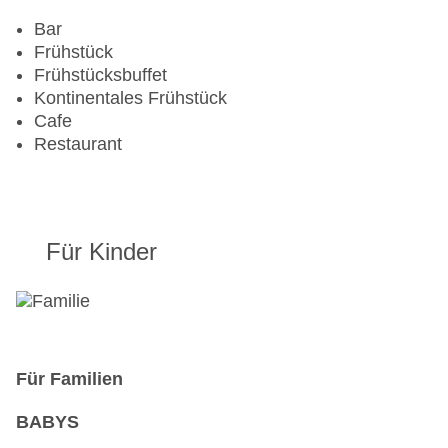
Pools:Indoor Pool, Outdoor Pool, Sonnenschirme
am Pool, Liegen am Pool
Bar
Zahlungsarten: American Express, Mastercard,
Frühstück
Visa
Frühstücksbuffet
Landeskategorie: 4 Sterne
Kontinentales Frühstück
Cafe
Restaurant
Für Kinder
Für Familien
BABYS