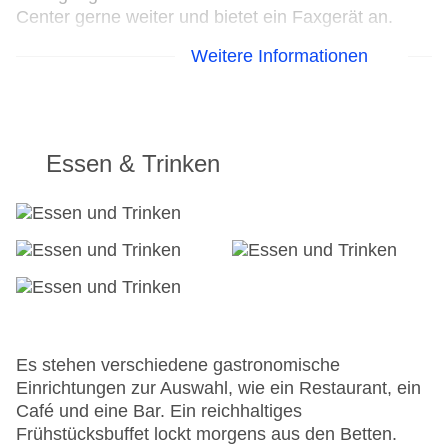
Center gerne weiter und bietet ein Faxgerät an.
Weitere Informationen
24h Rezeption
Parkplatz
Check-in von: 14:00:00
Check-out bis: 12:00:00
Konferenzraum
Essen & Trinken
Garage
Garten: ohne Gebühr
Hoteleröffnung: 2012
Hotelsafe
WLAN/WiFi im Hotel
Lift
Anzahl der Konferenzräume: 1
Anzahl der Aufzüge: 1
Zimmerservice
Es stehen verschiedene gastronomische
Sonnenterrasse
Einrichtungen zur Auswahl, wie ein Restaurant, ein
Gesamtanzahl der Stockwerke: 8
Café und eine Bar. Ein reichhaltiges
Gesamtanzahl der Zimmer: 126
Frühstücksbuffet lockt morgens aus den Betten.