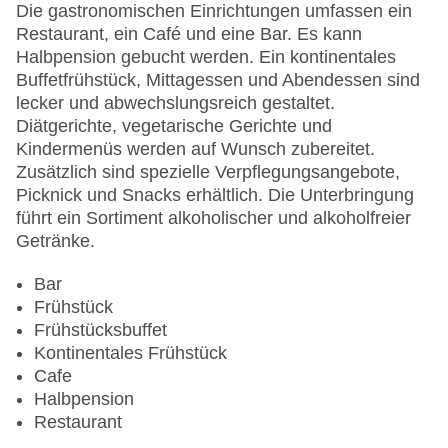
WLAN/WiFi im Hotel
Die gastronomischen Einrichtungen umfassen ein
Letzte umfassende Renovierung: 2017
Restaurant, ein Café und eine Bar. Es kann
Lift
Halbpension gebucht werden. Ein kontinentales
Anzahl der Konferenzräume: 1
Buffetfrühstück, Mittagessen und Abendessen sind
Anzahl der Aufzüge: 1
lecker und abwechslungsreich gestaltet.
Zimmerservice
Diätgerichte, vegetarische Gerichte und
Sonnenterrasse
Kindermenüs werden auf Wunsch zubereitet.
Gesamtanzahl der Stockwerke: 3
Zusätzlich sind spezielle Verpflegungsangebote,
Gesamtanzahl der Zimmer: 121
Picknick und Snacks erhältlich. Die Unterbringung
Pools:Kinderbecken, Indoor Pool: ohne Gebühr,
führt ein Sortiment alkoholischer und alkoholfreier
Outdoor Pool, Sonnenschirme am Pool, Liegen
Getränke.
am Pool
Zahlungsarten: American Express, EC Maestro,
Bar
Mastercard, Visa
Frühstück
Landeskategorie: 5 Sterne
Frühstücksbuffet
Kontinentales Frühstück
Cafe
Halbpension
Restaurant