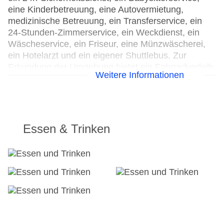
eine Kinderbetreuung, eine Autovermietung,
medizinische Betreuung, ein Transferservice, ein
24-Stunden-Zimmerservice, ein Weckdienst, ein
Wäscheservice, ein Friseur, eine Münzwäscherei,
ein Hotelarzt und ein eigener Shuttlebus. Zur
Erkundung der Umgebung bietet ein Fahrradverleih
Weitere Informationen
die notwendige Ausrüstung. Kostenfrei steht Gästen
die Tageszeitung zur Verfügung. Bei
Geschäftlichem hilft das Business-Center gerne
weiter und bietet ein Faxgerät an.
Essen & Trinken
24h Rezeption
Parkplatz
Check-in von: 15:00:00
Check-out bis: 12:00:00
Konferenzraum
Garten: ohne Gebühr
Hoteleröffnung: 2014
Hotelsafe