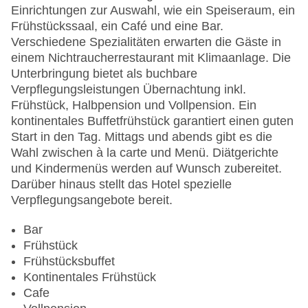
WLAN/WiFi im Hotel: gegen Gebühr
Einrichtungen zur Auswahl, wie ein Speiseraum, ein
Letzte umfassende Renovierung: 2006
Frühstückssaal, ein Café und eine Bar.
Lift
Verschiedene Spezialitäten erwarten die Gäste in
Anzahl der Konferenzräume: 1
einem Nichtraucherrestaurant mit Klimaanlage. Die
Anzahl der Aufzüge: 1
Unterbringung bietet als buchbare
Zimmerservice: gegen Gebühr
Verpflegungsleistungen Übernachtung inkl.
Sonnenterrasse
Frühstück, Halbpension und Vollpension. Ein
Gesamtanzahl der Stockwerke: 25
kontinentales Buffetfrühstück garantiert einen guten
Gesamtanzahl der Zimmer: 235
Start in den Tag. Mittags und abends gibt es die
Pools:Kinderbecken, Indoor Pool, Outdoor Pool:
Wahl zwischen à la carte und Menü. Diätgerichte
gegen Gebühr, Sonnenschirme am Pool, Liegen
und Kindermenüs werden auf Wunsch zubereitet.
am Pool: gegen Gebühr
Darüber hinaus stellt das Hotel spezielle
Zahlungsarten: American Express, Mastercard,
Verpflegungsangebote bereit.
Visa
Landeskategorie: 4 Sterne
Bar
Frühstück
Frühstücksbuffet
Kontinentales Frühstück
Cafe