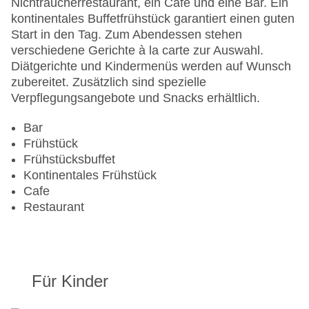
Nichtraucherrestaurant, ein Café und eine Bar. Ein
Hoteleröffnung: 1971
kontinentales Buffetfrühstück garantiert einen guten
Hotelsafe
Start in den Tag. Zum Abendessen stehen
WLAN/WiFi im Hotel
verschiedene Gerichte à la carte zur Auswahl.
Lift
Diätgerichte und Kindermenüs werden auf Wunsch
Minimarkt
zubereitet. Zusätzlich sind spezielle
Anzahl der Konferenzräume: 1
Verpflegungsangebote und Snacks erhältlich.
Anzahl der Aufzüge: 4
Haustiere
Bar
Zimmerservice
Frühstück
Sonnenterrasse
Frühstücksbuffet
Gesamtanzahl der Stockwerke: 15
Kontinentales Frühstück
Gesamtanzahl der Zimmer: 600
Cafe
Zahlungsarten: American Express, Diners Club,
Restaurant
EC Maestro, Mastercard, Visa
Landeskategorie: 4 Sterne
Für Kinder