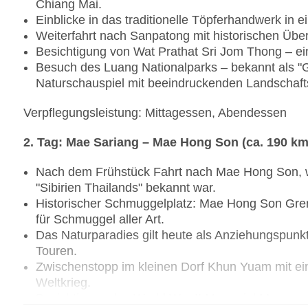
Chiang Mai.
Einblicke in das traditionelle Töpferhandwerk in e
Weiterfahrt nach Sanpatong mit historischen Über
Besichtigung von Wat Prathat Sri Jom Thong – e
Besuch des Luang Nationalparks – bekannt als "
Naturschauspiel mit beeindruckenden Landschafts
Verpflegungsleistung: Mittagessen, Abendessen
2. Tag: Mae Sariang – Mae Hong Son (ca. 190 km
Nach dem Frühstück Fahrt nach Mae Hong Son, we
"Sibirien Thailands" bekannt war.
Historischer Schmuggelplatz: Mae Hong Son Gren
für Schmuggel aller Art.
Das Naturparadies gilt heute als Anziehungspunkt
Touren.
Zwischenstopp im kleinen Dorf Khun Yuam mit ei
Weltkrieg.
Besichtigung des World War II Memorial Museum