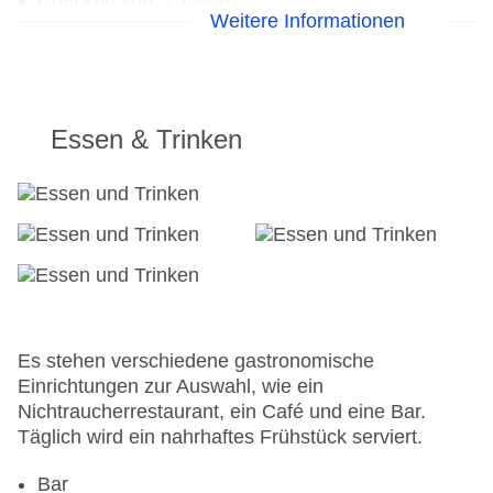
Check-in von: 15:00:01
Weitere Informationen
Check-out bis: 13:00:01
Konferenzraum
Garage
Garten
Hoteleröffnung: 1980
Essen & Trinken
Hotelsafe
WLAN/WiFi im Hotel
Letzte umfassende Renovierung: 2004
Lift
Anzahl der Aufzüge: 1
Zimmerservice
Sonnenterrasse
Gesamtanzahl der Zimmer: 29
Zahlungsarten: EC Maestro, Mastercard, Visa
Es stehen verschiedene gastronomische
Landeskategorie: 2 Sterne
Einrichtungen zur Auswahl, wie ein
Nichtraucherrestaurant, ein Café und eine Bar.
Täglich wird ein nahrhaftes Frühstück serviert.
Bar