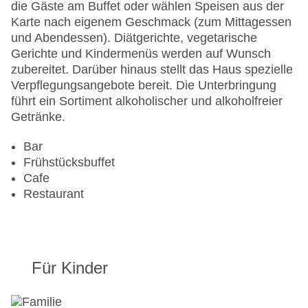
Zahlungsarten: American Express, Diners Club,
die Gäste am Buffet oder wählen Speisen aus der
Mastercard, Visa
Karte nach eigenem Geschmack (zum Mittagessen
Landeskategorie: 4 Sterne
und Abendessen). Diätgerichte, vegetarische
Gerichte und Kindermenüs werden auf Wunsch
zubereitet. Darüber hinaus stellt das Haus spezielle
Verpflegungsangebote bereit. Die Unterbringung
führt ein Sortiment alkoholischer und alkoholfreier
Getränke.
Bar
Frühstücksbuffet
Cafe
Restaurant
Für Kinder