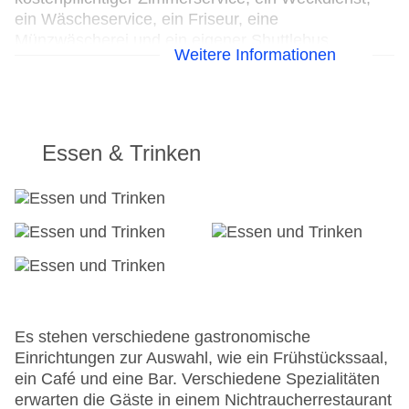
ein Wäscheservice, ein Friseur, eine
Münzwäscherei und ein eigener Shuttlebus.
Weitere Informationen
Radfahrer können gegen Gebühr die hauseigenen
Fahrradstellplätze nutzen. Im Geschäftsbereich
(Business-Center) sind Faxgerät und Projektor
vorhanden.
Essen & Trinken
24h Rezeption
Parkplatz: gegen Gebühr
Check-in von: 15:00:00
Check-out bis: 12:00:00
Konferenzraum
Garage: gegen Gebühr
Hoteleröffnung: 1979
Hotelsafe
WLAN/WiFi im Hotel
Es stehen verschiedene gastronomische
Letzte umfassende Renovierung: 2012
Einrichtungen zur Auswahl, wie ein Frühstückssaal,
Lift
ein Café und eine Bar. Verschiedene Spezialitäten
Anzahl der Konferenzräume: 1
erwarten die Gäste in einem Nichtraucherrestaurant