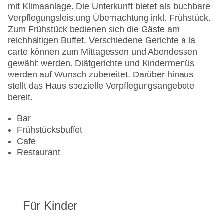
Anzahl der Aufzüge: 1
mit Klimaanlage. Die Unterkunft bietet als buchbare
Haustiere
Verpflegungsleistung Übernachtung inkl. Frühstück.
Haustiere auf Anfrage: gegen Gebühr
Zum Frühstück bedienen sich die Gäste am
Zimmerservice: gegen Gebühr
reichhaltigen Buffet. Verschiedene Gerichte à la
Gesamtanzahl der Stockwerke: 3
carte können zum Mittagessen und Abendessen
Gesamtanzahl der Zimmer: 70
gewählt werden. Diätgerichte und Kindermenüs
Pools:Outdoor Pool
werden auf Wunsch zubereitet. Darüber hinaus
Zahlungsarten: American Express, Diners Club,
stellt das Haus spezielle Verpflegungsangebote
Mastercard, Visa
bereit.
Landeskategorie: 5 Sterne
Bar
Frühstücksbuffet
Cafe
Restaurant
Für Kinder