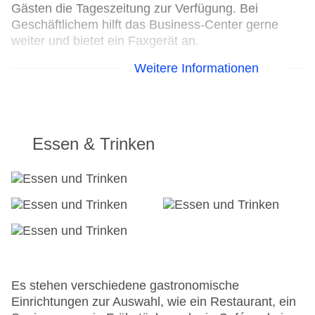
Gästen die Tageszeitung zur Verfügung. Bei
Geschäftlichem hilft das Business-Center gerne
weiter und bietet ein Faxgerät an.
Weitere Informationen
24h Rezeption
Parkplatz
Check-in von: 18:00:00
Check-out bis: 11:00:00
Konferenzraum
Essen & Trinken
Garage
Hoteleröffnung: 1996
Hotelsafe
WLAN/WiFi im Hotel
Letzte umfassende Renovierung: 2009
Lift
Anzahl der Konferenzräume: 1
Anzahl der Aufzüge: 1
Haustiere: gegen Gebühr
Es stehen verschiedene gastronomische
Zimmerservice
Einrichtungen zur Auswahl, wie ein Restaurant, ein
Gesamtanzahl der Stockwerke: 15