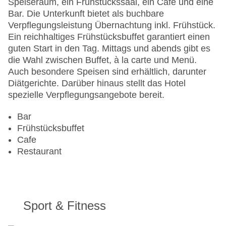
Speiseraum, ein Frühstückssaal, ein Café und eine
Gesamtanzahl der Zimmer: 112
Bar. Die Unterkunft bietet als buchbare
Pools:Outdoor Pool
Verpflegungsleistung Übernachtung inkl. Frühstück.
Zahlungsarten: American Express, Diners Club,
Ein reichhaltiges Frühstücksbuffet garantiert einen
Mastercard, Visa
guten Start in den Tag. Mittags und abends gibt es
Landeskategorie: 5 Sterne
die Wahl zwischen Buffet, à la carte und Menü.
Auch besondere Speisen sind erhältlich, darunter
Diätgerichte. Darüber hinaus stellt das Hotel
spezielle Verpflegungsangebote bereit.
Bar
Frühstücksbuffet
Cafe
Restaurant
Sport & Fitness