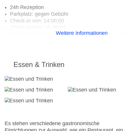
24h Rezeption
Parkplatz: gegen Gebühr
Check-in von: 14:00:00
Check-out bis: 11:00:00
Weitere Informationen
Garage: gegen Gebühr
Hoteleröffnung: 1600
Hotelsafe
WLAN/WiFi im Hotel
Letzte umfassende Renovierung: 2010
Essen & Trinken
Lift
Anzahl der Aufzüge: 1
Zimmerservice
Gesamtanzahl der Stockwerke: 5
Gesamtanzahl der Zimmer: 46
Zahlungsarten: American Express, Diners Club,
Mastercard, Visa
Landeskategorie: 5 Sterne
Es stehen verschiedene gastronomische
Einrichtungen zur Auswahl, wie ein Restaurant, ein