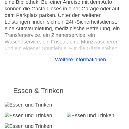
eine Bibliothek. Bei einer Anreise mit dem Auto
können die Gäste dieses in einer Garage oder auf
dem Parkplatz parken. Unter den weiteren
Leistungen finden sich ein 24h-Sicherheitsdienst,
eine Autovermietung, medizinische Betreuung, ein
Transferservice, ein Zimmerservice, ein
Wäscheservice, ein Friseur, eine Münzwäscherei
und ein eigener Shuttlebus. Für die Gäste stehen
Fahrradstellplätze bereit, außerdem gibt es einen
Weitere Informationen
Fahrradverleih. Bei Geschäftlichem hilft das
Business-Center gerne weiter und bietet ein
Faxgerät an.
24h Rezeption
Essen & Trinken
Parkplatz
Check-in von: 14:00:00
Check-out bis: 11:00:00
Konferenzraum
Garage
Garten: ohne Gebühr