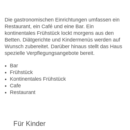
Hotelsafe
WLAN/WiFi im Hotel
Letzte umfassende Renovierung: 2019
Die gastronomischen Einrichtungen umfassen ein
Lift
Restaurant, ein Café und eine Bar. Ein
Minimarkt
kontinentales Frühstück lockt morgens aus den
Anzahl der Aufzüge: 1
Betten. Diätgerichte und Kindermenüs werden auf
Zimmerservice
Wunsch zubereitet. Darüber hinaus stellt das Haus
Sonnenterrasse
spezielle Verpflegungsangebote bereit.
Gesamtanzahl der Stockwerke: 2
Gesamtanzahl der Zimmer: 13
Bar
Pools:Kinderbecken, Indoor Pool, Outdoor Pool,
Frühstück
Sonnenschirme am Pool, Liegen am Pool
Kontinentales Frühstück
Zahlungsarten: American Express, Mastercard,
Cafe
Visa
Restaurant
Landeskategorie: 1 Sterne
Für Kinder