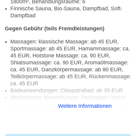
1800m², Behandlungsräume: 6
Finnische Sauna, Bio-Sauna, Dampfbad, Soft-
Dampfbad
Gegen Gebühr (teils Fremdleistungen)
Massagen: klassische Massage: ab 45 EUR,
Sportmassage: ab 45 EUR, Hamammassage: ca.
45 EUR, Hotstone Massage: ca. 90 EUR,
Shiatsumassage: ca. 90 EUR, Aromaölmassage:
ca. 45 EUR, Ganzkörpermassage: ab 80 EUR,
Teilkörpermassage: ab 45 EUR, Rückenmassage:
ca. 45 EUR
Badeanwendungen: Cleopatrabad: ab 35 EUR
Medizinische Anwendungen: Packungen (Natur,
Moor): ca. 20 EUR
Weitere Informationen
Beauty-/Kosmetikanwendungen: Anti-Aging: ab
90 EUR, Peeling: ca. 45 EUR,
Gesichtsbehandlung: ab 60 EUR, Maniküre: ca.
70 EUR, Pediküre: ca. 70 EUR