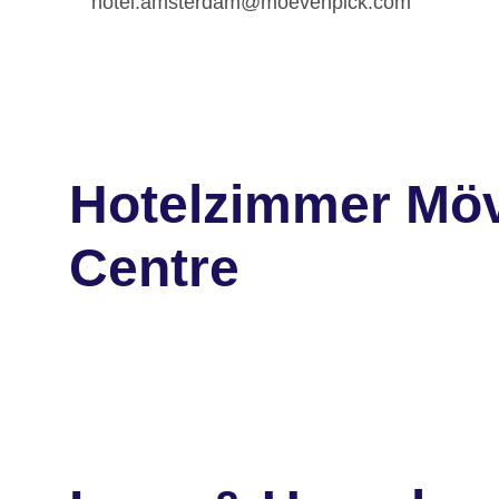
hotel.amsterdam@moevenpick.com
Hotelzimmer Möv
Centre