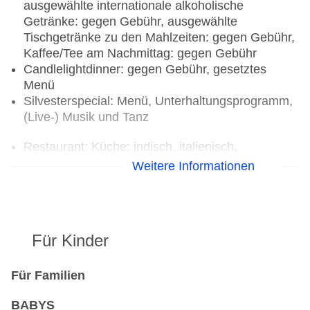
ausgewählte internationale alkoholische
Getränke: gegen Gebühr, ausgewählte
Tischgetränke zu den Mahlzeiten: gegen Gebühr,
Kaffee/Tee am Nachmittag: gegen Gebühr
Candlelightdinner: gegen Gebühr, gesetztes
Menü
Silvesterspecial: Menü, Unterhaltungsprogramm,
(Live-) Musik und Tanz
Restaurant: Küche: indisch, italienisch,
landestypisch, mediterran, Fisch/Meeresfrüchte,
Weitere Informationen
Ayurvedakost, Babynahrung, Biolebensmittel,
Diätküche, glutenfreie Gerichte, Kinderbuffet,
Kindermenü, lactosefreie Gerichte, leichte
Gerichte, saisonale Gerichte, Trennkost,
Für Kinder
vegetarische Gerichte, vegane Gerichte, Buffet, à
la carte, Menüwahl, gesetztes Menü,
klimatisierbar
Für Familien
Bar
BABYS