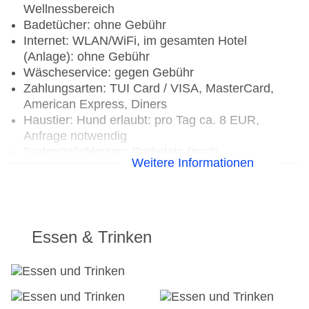
Wellnessbereich
Badetücher: ohne Gebühr
Internet: WLAN/WiFi, im gesamten Hotel
(Anlage): ohne Gebühr
Wäscheservice: gegen Gebühr
Zahlungsarten: TUI Card / VISA, MasterCard,
American Express, Diners
Haustier: Hund erlaubt: pro Tag ca. 8 EUR,
Anfrage notwendig
Parkmöglichkeiten: Parkplatz (nach
Weitere Informationen
Verfügbarkeit), unbewacht: ohne Gebühr
Businesscenter: gegen Gebühr
Tagungseinrichtungen: Konferenzräume: 1,
klimatisierte Tagungsräume, Coffee Breaks: pro
Nutzung ca. 8 EUR, bei All Inclusive inklusive
Essen & Trinken
Gebäudeanzahl: 3, Zimmer: 45
Landeskategorie: 4 Sterne