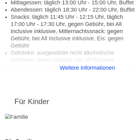
Mittagessen: täglich 13:00 Uhr - 15:00 Uhr, Buffet
Abendessen: täglich 18:30 Uhr - 22:00 Uhr, Buffet
Snacks: täglich 11:45 Uhr - 12:15 Uhr, täglich
17:00 Uhr - 17:30 Uhr, gegen Gebühr, bei All
Inclusive inklusive, Mitternachtssnack: gegen
Gebühr, bei All Inclusive inklusive, Eis: gegen
Gebühr
Getränke: ausgewählte nicht alkoholische
Getränke: gegen Gebühr, bei All Inclusive
inklusive, ausgewählte internationale alkoholische
Weitere Informationen
Getränke: gegen Gebühr, ausgewählte
Tischgetränke zu den Mahlzeiten: gegen Gebühr,
bei All Inclusive inklusive, Kaffee/Tee am
Nachmittag: gegen Gebühr, bei All Inclusive
Für Kinder
inklusive
Restaurants: 4
Hauptrestaurant „Al Majlis“: ab 0 Jahre, Küche:
international, glutenfreie Gerichte: ohne Gebühr,
Anfrage & Reservierung notwendig, Kinderbuffet: