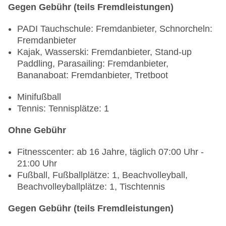
Gegen Gebühr (teils Fremdleistungen)
Bei Buchung der Verpflegungsart "gemäß
Programm" (X) bzw. "All Inclusive Plus"
PADI Tauchschule: Fremdanbieter, Schnorcheln:
(P) handelt es sich vor Ort um "Ultra All
Fremdanbieter
Inclusive" mit folgenden zusätzlichen
Kajak, Wasserski: Fremdanbieter, Stand-up
Leistungen zu Standard All inclusive im
Paddling, Parasailing: Fremdanbieter,
Reisezeitraum 01.11.2025 - 31.10.2026:
Bananaboat: Fremdanbieter, Tretboot
Spätfrühstücksoption für Gäste, die das
Minifußball
Hauptfrühstück verpassen.
Tennis: Tennisplätze: 1
Unbegrenzte Reservierungen in den beiden À-la-
carte-Restaurants.
Ohne Gebühr
Ausgewählte Zimmerservice-Menüs von 00:00 bis
06:30 Uhr, direkt auf Ihr Zimmer geliefert.
Fitnesscenter: ab 16 Jahre, täglich 07:00 Uhr -
Erweiterte Servicezeiten für Getränke
21:00 Uhr
Fußball, Fußballplätze: 1, Beachvolleyball,
Beachvolleyballplätze: 1, Tischtennis
Gegen Gebühr (teils Fremdleistungen)