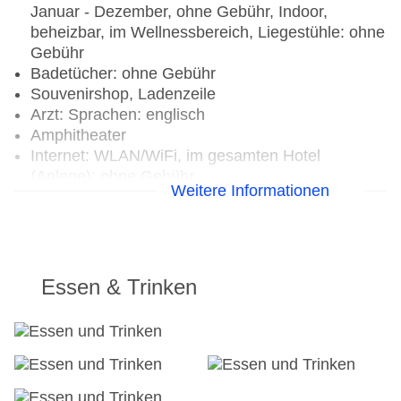
Januar - Dezember, ohne Gebühr, Indoor,
beheizbar, im Wellnessbereich, Liegestühle: ohne
Gebühr
Badetücher: ohne Gebühr
Souvenirshop, Ladenzeile
Arzt: Sprachen: englisch
Amphitheater
Internet: WLAN/WiFi, im gesamten Hotel
(Anlage): ohne Gebühr
Weitere Informationen
Wäscheservice: gegen Gebühr
Concierge Service, Gepäckservice
Zahlungsarten: TUI Card / VISA, MasterCard,
American Express
Haustiere nicht erlaubt
Essen & Trinken
Parkmöglichkeiten: Stellplätze, überdacht: ohne
Gebühr, nicht überdacht: ohne Gebühr, Valet
Parking: ohne Gebühr
Tagungseinrichtungen: Konferenzräume: 03,
klimatisierte Tagungsräume, Tagungsequipment: