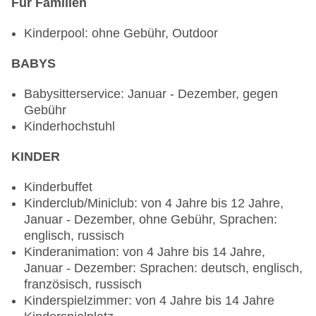
Für Familien
ohne Gebühr, lactosefreie Gerichte: ohne Gebühr,
Anfrage & Reservierung notwendig, vegetarische
Kinderpool: ohne Gebühr, Outdoor
Gerichte: ohne Gebühr, Anfrage & Reservierung
notwendig, Buffet, Showcooking, Anfrage &
BABYS
Reservierung nicht notwendig, ohne Gebühr,
Januar - Dezember, täglich 07:00 Uhr - 10:30 Uhr,
Babysitterservice: Januar - Dezember, gegen
13:00 Uhr - 15:00 Uhr und 18:30 Uhr - 22:00 Uhr,
Gebühr
klimatisierbar, mit Terrasse, Kinderhochstuhl,
Kinderhochstuhl
angemessene Kleidung erwünscht
KINDER
Restaurant „Bahari Bar & Grill“: Küche:
italienisch, mediterran, Fisch/Meeresfrüchte,
Kinderbuffet
Grillgerichte, vegetarische Gerichte: gegen
Kinderclub/Miniclub: von 4 Jahre bis 12 Jahre,
Gebühr, Anfrage & Reservierung notwendig, à la
Januar - Dezember, ohne Gebühr, Sprachen:
carte, Reservierung nicht notwendig, gegen
englisch, russisch
Gebühr, Januar - Dezember, täglich 09:00 Uhr -
Kinderanimation: von 4 Jahre bis 14 Jahre,
22:30 Uhr und 24 Stunden, am Strand,
Januar - Dezember: Sprachen: deutsch, englisch,
Raucherbereich
französisch, russisch
Restaurant „Sensasia“: Küche: asiatisch,
Kinderspielzimmer: von 4 Jahre bis 14 Jahre
thailändisch, vegetarische Gerichte: gegen