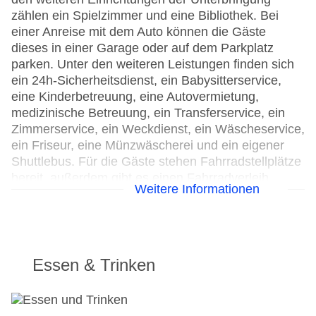
zählen ein Spielzimmer und eine Bibliothek. Bei
einer Anreise mit dem Auto können die Gäste
dieses in einer Garage oder auf dem Parkplatz
parken. Unter den weiteren Leistungen finden sich
ein 24h-Sicherheitsdienst, ein Babysitterservice,
eine Kinderbetreuung, eine Autovermietung,
medizinische Betreuung, ein Transferservice, ein
Zimmerservice, ein Weckdienst, ein Wäscheservice,
ein Friseur, eine Münzwäscherei und ein eigener
Shuttlebus. Für die Gäste stehen Fahrradstellplätze
bereit, außerdem gibt es einen Fahrradverleih.
Weitere Informationen
Kostenfrei steht Gästen die Tageszeitung zur
Verfügung. Bei Geschäftlichem hilft das Business-
Center gerne weiter und bietet ein Faxgerät an.
24h Rezeption
Essen & Trinken
Parkplatz
Check-in von: 16:00:00
Check-out bis: 00:00:00