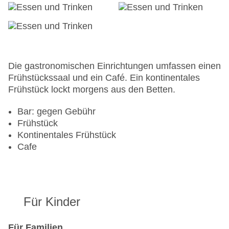
Konferenzraum
Garage
Hoteleröffnung: 1999
Hotelsafe
WLAN/WiFi im Hotel
Letzte umfassende Renovierung: 2006
Die gastronomischen Einrichtungen umfassen einen
Lift
Frühstückssaal und ein Café. Ein kontinentales
Anzahl der Konferenzräume: 1
Frühstück lockt morgens aus den Betten.
Anzahl der Aufzüge: 1
Haustiere
Bar: gegen Gebühr
Zimmerservice
Frühstück
Gesamtanzahl der Stockwerke: 9
Kontinentales Frühstück
Gesamtanzahl der Zimmer: 108
Cafe
Pools:Outdoor Pool: ohne Gebühr
Zahlungsarten: American Express, Mastercard,
Visa
Landeskategorie: 4 Sterne
Für Kinder
Für Familien