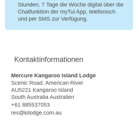
Stunden, 7 Tage die Woche digital über die
Chatfunktion der myTui App, telefonisch
und per SMS zur Verfügung.
Kontaktinformationen
Mercure Kangaroo Island Lodge
Scenic Road, American River
AU5221 Kangaroo Island
South Australia Australien
+61 885537053
res@kilodge.com.au