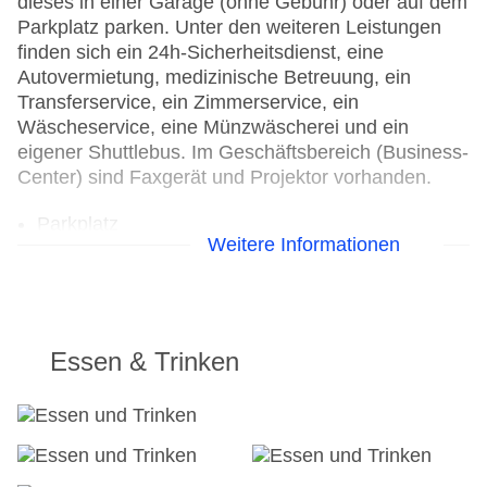
dieses in einer Garage (ohne Gebühr) oder auf dem
Parkplatz parken. Unter den weiteren Leistungen
finden sich ein 24h-Sicherheitsdienst, eine
Autovermietung, medizinische Betreuung, ein
Transferservice, ein Zimmerservice, ein
Wäscheservice, eine Münzwäscherei und ein
eigener Shuttlebus. Im Geschäftsbereich (Business-
Center) sind Faxgerät und Projektor vorhanden.
Parkplatz
Weitere Informationen
Check-in von: 14:00:00
Check-out bis: 10:00:00
Konferenzraum
Garage
Garten: ohne Gebühr
Essen & Trinken
Hotelsafe
WLAN/WiFi im Hotel
Letzte umfassende Renovierung: 2014
Lift
Anzahl der Konferenzräume: 1