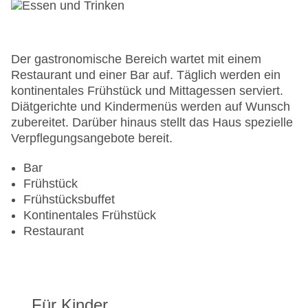
Anzahl der Aufzüge: 1
Zimmerservice
Sonnenterrasse
Gesamtanzahl der Stockwerke: 2
Der gastronomische Bereich wartet mit einem
Gesamtanzahl der Zimmer: 38
Restaurant und einer Bar auf. Täglich werden ein
Pools:Kinderbecken, Indoor Pool, Outdoor Pool,
kontinentales Frühstück und Mittagessen serviert.
Sonnenschirme am Pool, Liegen am Pool
Diätgerichte und Kindermenüs werden auf Wunsch
Zahlungsarten: American Express, Diners Club,
zubereitet. Darüber hinaus stellt das Haus spezielle
EC Maestro, Mastercard, Visa
Verpflegungsangebote bereit.
Landeskategorie: 4 Sterne
Bar
Frühstück
Frühstücksbuffet
Kontinentales Frühstück
Restaurant
Für Kinder