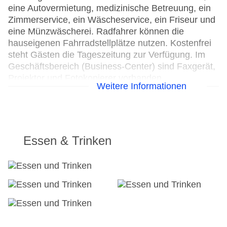
eine Autovermietung, medizinische Betreuung, ein
Zimmerservice, ein Wäscheservice, ein Friseur und
eine Münzwäscherei. Radfahrer können die
hauseigenen Fahrradstellplätze nutzen. Kostenfrei
steht Gästen die Tageszeitung zur Verfügung. Im
Geschäftsbereich (Business-Center) sind Faxgerät,
Projektor und Fotokopierer vorhanden.
Weitere Informationen
24h Rezeption
Parkplatz: gegen Gebühr
Check-in von: 15:00:00
Check-out bis: 12:00:00
Essen & Trinken
Konferenzraum
Garage
Hotelsafe
WLAN/WiFi im Hotel
Letzte umfassende Renovierung: 2008
Lift
Minimarkt