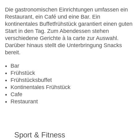
Anzahl der Konferenzräume: 1
Anzahl der Aufzüge: 2
Die gastronomischen Einrichtungen umfassen ein
Haustiere: gegen Gebühr
Restaurant, ein Café und eine Bar. Ein
Zimmerservice
kontinentales Buffetfrühstück garantiert einen guten
Sonnenterrasse
Start in den Tag. Zum Abendessen stehen
Gesamtanzahl der Stockwerke: 5
verschiedene Gerichte à la carte zur Auswahl.
Gesamtanzahl der Zimmer: 190
Darüber hinaus stellt die Unterbringung Snacks
Zahlungsarten: EC Maestro, Mastercard
bereit.
Landeskategorie: 4 Sterne
Bar
Frühstück
Frühstücksbuffet
Kontinentales Frühstück
Cafe
Restaurant
Sport & Fitness