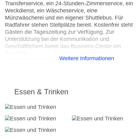
Transferservice, ein 24-Stunden-Zimmerservice, ein
Weckdienst, ein Wäscheservice, eine
Münzwäscherei und ein eigener Shuttlebus. Für
Radfahrer stehen Stellplätze bereit. Kostenfrei steht
Gästen die Tageszeitung zur Verfügung. Zur
Unterstützung bei der Kommunikation und
Geschäftlichem bietet das Business-Center ein
Faxgerät.
Weitere Informationen
Parkplatz
Check-in von: 15:00:00
Check-out bis: 12:00:00
Konferenzraum
Essen & Trinken
Garage
Hotelsafe
WLAN/WiFi im Hotel
Lift
Anzahl der Konferenzräume: 1
Anzahl der Aufzüge: 2
Rezeption