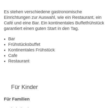
Zimmerservice
Sonnenterrasse
Es stehen verschiedene gastronomische
Gesamtanzahl der Stockwerke: 0
Einrichtungen zur Auswahl, wie ein Restaurant, ein
Gesamtanzahl der Zimmer: 120
Café und eine Bar. Ein kontinentales Buffetfrühstück
Pools:Kinderbecken, Indoor Pool, Outdoor Pool,
garantiert einen guten Start in den Tag.
Liegen am Pool
Zahlungsarten: American Express, Diners Club,
Bar
Mastercard, Visa
Frühstücksbuffet
Landeskategorie: 4 Sterne
Kontinentales Frühstück
Cafe
Restaurant
Für Kinder
Für Familien