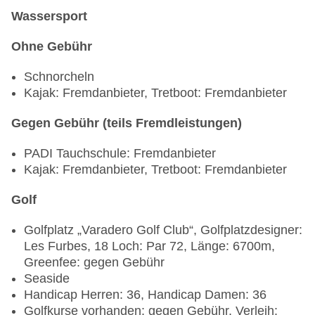
la carte, Reservierung notwendig, bei All Inclusive
Wassersport
inklusive, klimatisierbar, angemessene Kleidung
Ohne Gebühr
erwünscht
Restaurant „La Arcada“: Küche: international, à la
Schnorcheln
carte, Reservierung notwendig, bei All Inclusive
Kajak: Fremdanbieter, Tretboot: Fremdanbieter
inklusive, klimatisierbar, angemessene Kleidung
erwünscht
Gegen Gebühr (teils Fremdleistungen)
Restaurant „Sakura“: Küche: japanisch, à la carte,
Reservierung notwendig, bei All Inclusive
PADI Tauchschule: Fremdanbieter
inklusive, klimatisierbar, angemessene Kleidung
Kajak: Fremdanbieter, Tretboot: Fremdanbieter
erwünscht
Restaurant „La Robleza“: Küche: international,
Golf
Grillgerichte, à la carte, Reservierung notwendig,
bei All Inclusive inklusive, mit Terrasse
Golfplatz „Varadero Golf Club“, Golfplatzdesigner:
Bars & mehr: 5
Les Furbes, 18 Loch: Par 72, Länge: 6700m,
Cocktailbar „Lobby Bar Las Américas“
Greenfee: gegen Gebühr
Cocktailbar „Bar La Cascada“
Seaside
Poolbar Outdoor „Bar La Robleza“
Handicap Herren: 36, Handicap Damen: 36
Strandbar
Golfkurse vorhanden: gegen Gebühr, Verleih: