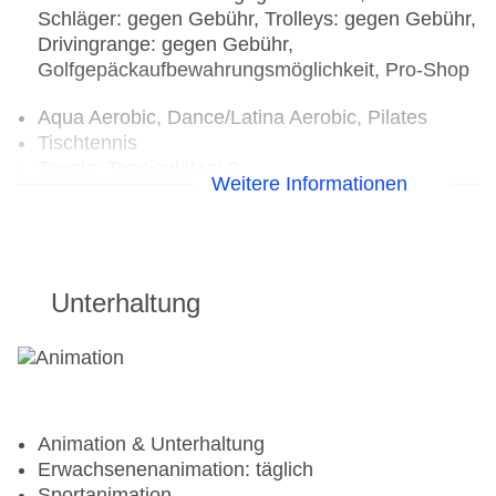
Salonbar „Bar salon Rio“
Schläger: gegen Gebühr, Trolleys: gegen Gebühr,
Drivingrange: gegen Gebühr,
Golfgepäckaufbewahrungsmöglichkeit, Pro-Shop
Aqua Aerobic, Dance/Latina Aerobic, Pilates
Tischtennis
Tennis: Tennisplätze: 0
Weitere Informationen
Ohne Gebühr
Fitnesscenter, Fitnessraum
Aerobic, Aqua Fitness, Bauch-Beine-Po,
Unterhaltung
Krafttraining, Personal Training, Step Aerobic,
Stretching, Tai Chi, Yoga
Beachvolleyball
Animation & Unterhaltung
Erwachsenenanimation: täglich
Sportanimation