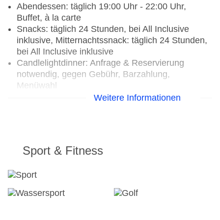
Abendessen: täglich 19:00 Uhr - 22:00 Uhr,
Buffet, à la carte
Snacks: täglich 24 Stunden, bei All Inclusive
inklusive, Mitternachtssnack: täglich 24 Stunden,
bei All Inclusive inklusive
Candlelightdinner: Anfrage & Reservierung
notwendig, gegen Gebühr, Barzahlung,
Menüwahl
Weihnachtsspecial: Buffet, Menü,
Weitere Informationen
Wein/Bier/Softdrinks, Sekt, Champagner,
Unterhaltungsprogramm, Silvesterspecial: Buffet,
Menü, Wein/Bier/Softdrinks, Sekt, Champagner,
Unterhaltungsprogramm, (Live-) Musik und Tanz
Sport & Fitness
Restaurants: 5
Hauptrestaurant „La Terraza“: glutenfreie
Gerichte, lactosefreie Gerichte, vegetarische
Gerichte, Buffet, bei All Inclusive inklusive,
klimatisierbar, angemessene Kleidung erwünscht
Restaurant „Il Limoncello“: Küche: mediterran, à