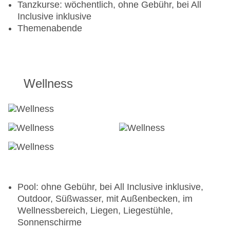
Snack Bar „FRÁGOLA - ICE CREAM“: täglich,
Tanzkurse: wöchentlich, ohne Gebühr, bei All
ohne Gebühr, bei All Inclusive inklusive
Inclusive inklusive
Pub „Cosmopolitan Bar Terraza“: täglich, ohne
Themenabende
Gebühr
Pub „Space Bar Terraza“: täglich, ohne Gebühr
Lobbybar „The Level Lounge Adults Only“: ab 18
Jahre, täglich, ohne Gebühr
Wellness
Strandbar „Sunset Bar“: ab 18 Jahre, täglich,
ohne Gebühr
Strandbar „Sunrise Bar“: täglich, ohne Gebühr
Pool: ohne Gebühr, bei All Inclusive inklusive,
Outdoor, Süßwasser, mit Außenbecken, im
Wellnessbereich, Liegen, Liegestühle,
Sonnenschirme