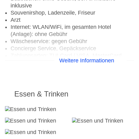
inklusive
Souvenirshop, Ladenzeile, Friseur
Arzt
Internet: WLAN/WiFi, im gesamten Hotel
(Anlage): ohne Gebühr
Wäscheservice: gegen Gebühr
Concierge Service, Gepäckservice
Zahlungsarten: TUI Card / VISA, MasterCard
Weitere Informationen
Haustiere nicht erlaubt
Parkmöglichkeiten: Parkplatz (nach
Verfügbarkeit), bewacht: ohne Gebühr
Businesscenter: täglich, gegen Gebühr,
Sprachen: englisch, spanisch, französisch
Essen & Trinken
Tagungseinrichtungen: Konferenzräume: 9,
klimatisierte Tagungsräume, Tagungsequipment:
gegen Gebühr
Größe des Hotels/Anlage: 6,87 ha
Gebäudeanzahl: 2, Etagen: 11, Zimmer: 946
Landeskategorie: 5 Sterne