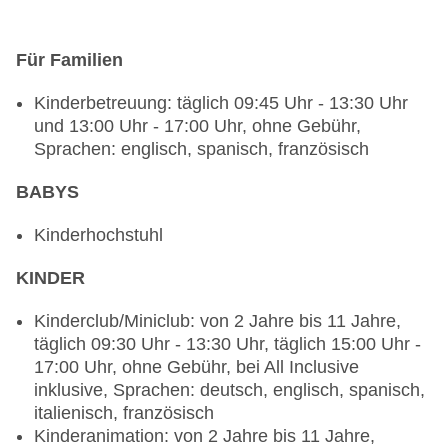
Kinderhochstuhl, angemessene Kleidung
erwünscht
Für Familien
Spezialitätenrestaurant „HACIENDA“: Küche:
spanisch, à la carte, Reservierung notwendig,
Kinderbetreuung: täglich 09:45 Uhr - 13:30 Uhr
ohne Gebühr, bei All Inclusive inklusive, täglich,
und 13:00 Uhr - 17:00 Uhr, ohne Gebühr,
klimatisierbar, Kinderhochstuhl, angemessene
Sprachen: englisch, spanisch, französisch
Kleidung erwünscht
Spezialitätenrestaurant „CASA NOSTRA“: Küche:
BABYS
italienisch, à la carte, Reservierung notwendig,
ohne Gebühr, bei All Inclusive inklusive, täglich,
Kinderhochstuhl
klimatisierbar, Kinderhochstuhl, angemessene
Kleidung erwünscht
KINDER
Spezialitätenrestaurant „MOSAICO“: ab 18 Jahre,
Küche: mediterran, à la carte, Reservierung nicht
Kinderclub/Miniclub: von 2 Jahre bis 11 Jahre,
notwendig, ohne Gebühr, bei All Inclusive
täglich 09:30 Uhr - 13:30 Uhr, täglich 15:00 Uhr -
inklusive, täglich, klimatisierbar, angemessene
17:00 Uhr, ohne Gebühr, bei All Inclusive
Kleidung erwünscht
inklusive, Sprachen: deutsch, englisch, spanisch,
Spezialitätenrestaurant „SASA“: Küche:
italienisch, französisch
japanisch, à la carte, Showcooking, Reservierung
Kinderanimation: von 2 Jahre bis 11 Jahre,