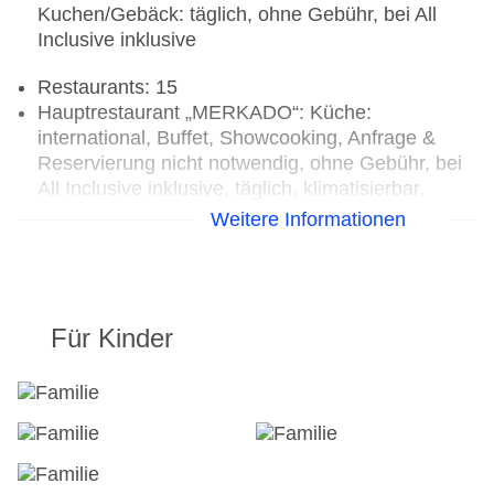
Kuchen/Gebäck: täglich, ohne Gebühr, bei All
Inclusive inklusive
Restaurants: 15
Hauptrestaurant „MERKADO“: Küche:
international, Buffet, Showcooking, Anfrage &
Reservierung nicht notwendig, ohne Gebühr, bei
All Inclusive inklusive, täglich, klimatisierbar,
Kinderhochstuhl
Weitere Informationen
Restaurant „The Market Grill“: Küche:
international, Reservierung nicht notwendig, ohne
Gebühr, bei All Inclusive inklusive, täglich, mit
Terrasse, Kinderhochstuhl
Für Kinder
Restaurant „RUMBA“: Küche: international,
Buffet, Showcooking, ohne Gebühr, bei All
Inclusive inklusive, täglich, klimatisierbar,
Kinderhochstuhl
Gourmetrestaurant „SENSUM“: Küche:
international, à la carte, Reservierung notwendig,
ohne Gebühr, täglich, klimatisierbar,