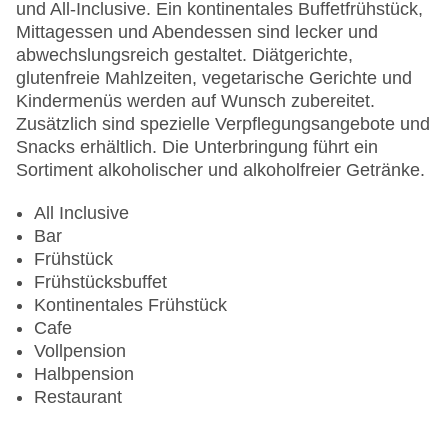
Zimmerservice
und All-Inclusive. Ein kontinentales Buffetfrühstück,
Sonnenterrasse
Mittagessen und Abendessen sind lecker und
Gesamtanzahl der Zimmer: 109
abwechslungsreich gestaltet. Diätgerichte,
Pools:Kinderbecken, Aquapark: ohne Gebühr,
glutenfreie Mahlzeiten, vegetarische Gerichte und
Beheizter Außenpool, Indoor Pool, Outdoor Pool,
Kindermenüs werden auf Wunsch zubereitet.
Sonnenschirme am Pool, Liegen am Pool,
Zusätzlich sind spezielle Verpflegungsangebote und
Wasserrutsche
Snacks erhältlich. Die Unterbringung führt ein
Zahlungsarten: American Express, Mastercard,
Sortiment alkoholischer und alkoholfreier Getränke.
Visa
Landeskategorie: 3 Sterne
All Inclusive
Bar
Frühstück
Frühstücksbuffet
Kontinentales Frühstück
Cafe
Vollpension
Halbpension
Restaurant