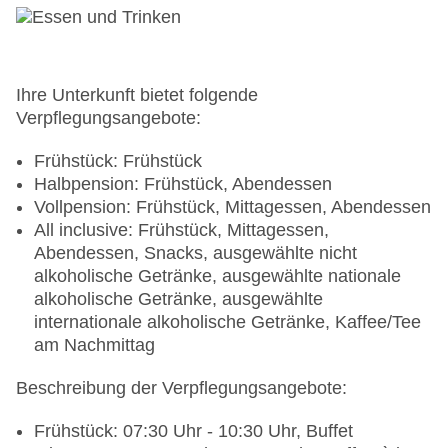
Stellplätze, nicht überdacht: ohne Gebühr
Tagungseinrichtungen: Konferenzräume: 4,
klimatisierte Tagungsräume, Tageslicht,
Tagungsequipment: gegen Gebühr, Coffee
Breaks: gegen Gebühr
Ihre Unterkunft bietet folgende
Größe des Hotels/Anlage: 25 ha
Verpflegungsangebote:
Gebäudeanzahl: 1, Etagen: 3, Zimmer: 272
Landeskategorie: 5 Sterne
Frühstück: Frühstück
Halbpension: Frühstück, Abendessen
Vollpension: Frühstück, Mittagessen, Abendessen
All inclusive: Frühstück, Mittagessen,
Abendessen, Snacks, ausgewählte nicht
alkoholische Getränke, ausgewählte nationale
alkoholische Getränke, ausgewählte
internationale alkoholische Getränke, Kaffee/Tee
am Nachmittag
Beschreibung der Verpflegungsangebote:
Frühstück: 07:30 Uhr - 10:30 Uhr, Buffet