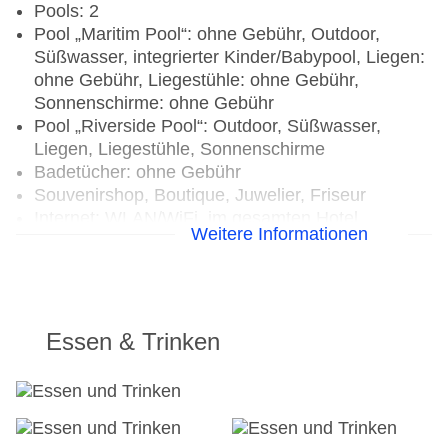
Pools: 2
Pool „Maritim Pool“: ohne Gebühr, Outdoor,
Süßwasser, integrierter Kinder/Babypool, Liegen:
ohne Gebühr, Liegestühle: ohne Gebühr,
Sonnenschirme: ohne Gebühr
Pool „Riverside Pool“: Outdoor, Süßwasser,
Liegen, Liegestühle, Sonnenschirme
Badetücher: ohne Gebühr
Souvenirshop, Boutique, Juwelier, Friseur
Internet: WLAN/WiFi, im gesamten Hotel
Weitere Informationen
(Anlage): ohne Gebühr
Internetterminal: ohne Gebühr
Wäscheservice: gegen Gebühr
Concierge Service, Gepäckservice
Zahlungsarten: TUI Card / VISA, MasterCard,
Essen & Trinken
American Express, Diners
Haustiere nicht erlaubt
Parkmöglichkeiten: Parkplatz (nach
Verfügbarkeit), bewacht: ohne Gebühr,