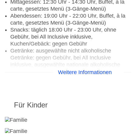
Mittagessen: 12:30 Uhr - 14:30 Uhr, Buffet, à la
carte, gesetztes Menü (3-Gänge-Menü)
Abendessen: 19:00 Uhr - 22:00 Uhr, Buffet, à la
carte, gesetztes Menü (3-Gänge-Menü)
Snacks: täglich 18:00 Uhr - 23:00 Uhr, ohne
Gebühr, bei All Inclusive inklusive,
Kuchen/Gebäck: gegen Gebühr
Getränke: ausgewählte nicht alkoholische
Getränke: gegen Gebühr, bei All Inclusive
inklusive, ausgewählte nationale alkoholische
Getränke: gegen Gebühr, bei All Inclusive
Weitere Informationen
inklusive, ausgewählte internationale alkoholische
Getränke: gegen Gebühr, bei All Inclusive
inklusive, Kaffee/Tee am Nachmittag: gegen
Gebühr, bei All Inclusive inklusive
Für Kinder
Candlelightdinner: gegen Gebühr, à la carte,
gesetztes Menü
Galadinner: Anfrage & Reservierung notwendig,
gegen Gebühr, Buffet, gesetztes Menü
Weinprobe: gegen Gebühr, Anfrage &