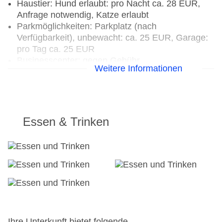
Haustier: Hund erlaubt: pro Nacht ca. 28 EUR,
Anfrage notwendig, Katze erlaubt
Parkmöglichkeiten: Parkplatz (nach
Verfügbarkeit), unbewacht: ca. 25 EUR, Garage:
pro Tag ca. 25 EUR
Businesscenter: gegen Gebühr
Weitere Informationen
Tagungseinrichtungen: klimatisierte
Tagungsräume, Tageslicht, Tagungsequipment,
Coffee Breaks
Gebäudeanzahl: 1, Etagen: 6, Zimmer: 231
Landeskategorie: 5 Sterne
Essen & Trinken
Ihre Unterkunft bietet folgende