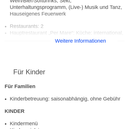
Wein/Bier/Softdrinks, Sekt,
Unterhaltungsprogramm, (Live-) Musik und Tanz,
Hauseigenes Feuerwerk
Restaurants: 2
Hauptrestaurant „Per Mare“: Küche: international,
landestypisch, Buffet
Weitere Informationen
Restaurant „Lobster“: Küche: international,
landestypisch, Diätküche, Kindermenü,
vegetarische Gerichte, vegane Gerichte, à la
carte, Anfrage & Reservierung notwendig
Für Kinder
Bars & mehr: 2
Café „Marini Cafe“
Bar „Night Club "MarinGo"“
Für Familien
Kinderbetreuung: saisonabhängig, ohne Gebühr
KINDER
Kindermenü