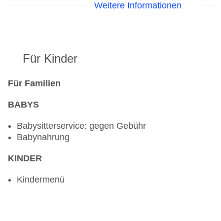
Snack Bar „SURF CLUB“: täglich 08:00 Uhr -
Weitere Informationen
23:45 Uhr
Cocktailbar „BARAKI“: Fr. - So. 23:00 Uhr - 02:00
Uhr
Für Kinder
Für Familien
BABYS
Babysitterservice: gegen Gebühr
Babynahrung
KINDER
Kindermenü