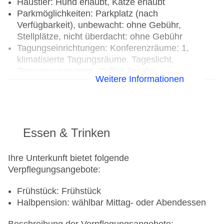
Haustier: Hund erlaubt, Katze erlaubt
Parkmöglichkeiten: Parkplatz (nach
Verfügbarkeit), unbewacht: ohne Gebühr,
Stellplätze, nicht überdacht: ohne Gebühr
Tagungseinrichtungen: Konferenzräume: 1,
klimatisierte Tagungsräume, Tageslicht,
Tagungsequipment, Coffee Breaks
Weitere Informationen
Gebäudeanzahl: 3, Etagen: 3, Zimmer: 76
Landeskategorie: 3 Sterne
Essen & Trinken
Ihre Unterkunft bietet folgende
Verpflegungsangebote:
Frühstück: Frühstück
Halbpension: wählbar Mittag- oder Abendessen