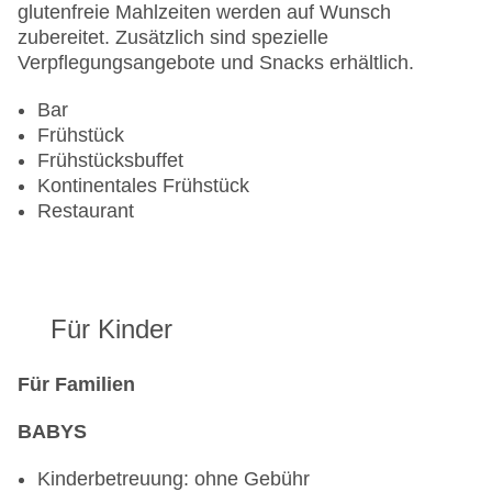
Anzahl der Aufzüge: 2
glutenfreie Mahlzeiten werden auf Wunsch
Zimmerservice: gegen Gebühr
zubereitet. Zusätzlich sind spezielle
Gesamtanzahl der Stockwerke: 6
Verpflegungsangebote und Snacks erhältlich.
Gesamtanzahl der Zimmer: 45
Bar
Zahlungsarten: American Express, Diners Club,
Frühstück
EC Maestro, Mastercard, Visa
Frühstücksbuffet
Landeskategorie: 4 Sterne
Kontinentales Frühstück
Restaurant
Für Kinder
Für Familien
BABYS
Kinderbetreuung: ohne Gebühr