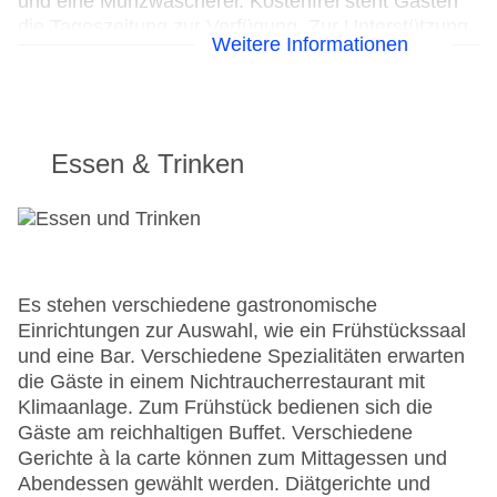
und eine Münzwäscherei. Kostenfrei steht Gästen
die Tageszeitung zur Verfügung. Zur Unterstützung
Weitere Informationen
bei der Kommunikation und Geschäftlichem bietet
das Business-Center ein Faxgerät. Für
Konferenzen, Vorträge oder Tagungen stehen 2
Räume zur Verfügung.
Essen & Trinken
24h Rezeption
Parkplatz
Check-in von: 14:00:00
Check-out bis: 12:00:00
Konferenzraum
Garage: gegen Gebühr
Es stehen verschiedene gastronomische
Garten: ohne Gebühr
Einrichtungen zur Auswahl, wie ein Frühstückssaal
Hoteleröffnung: 1951
und eine Bar. Verschiedene Spezialitäten erwarten
Hotelsafe
die Gäste in einem Nichtraucherrestaurant mit
WLAN/WiFi im Hotel
Klimaanlage. Zum Frühstück bedienen sich die
Letzte umfassende Renovierung: 2007
Gäste am reichhaltigen Buffet. Verschiedene
Lift
Gerichte à la carte können zum Mittagessen und
Anzahl der Konferenzräume: 2
Abendessen gewählt werden. Diätgerichte und