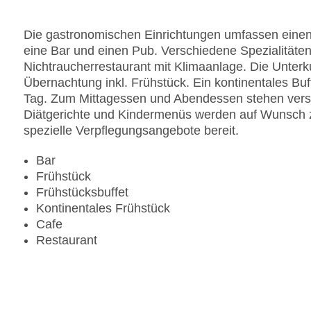
Anzahl der Konferenzräume: 1
Anzahl der Aufzüge: 1
Die gastronomischen Einrichtungen umfassen einen
Haustiere: gegen Gebühr
eine Bar und einen Pub. Verschiedene Spezialitäten
Zimmerservice
Nichtraucherrestaurant mit Klimaanlage. Die Unterku
Sonnenterrasse
Übernachtung inkl. Frühstück. Ein kontinentales Buff
Gesamtanzahl der Stockwerke: 7
Tag. Zum Mittagessen und Abendessen stehen versc
Gesamtanzahl der Zimmer: 60
Diätgerichte und Kindermenüs werden auf Wunsch zu
Zahlungsarten: American Express, Diners Club, M
spezielle Verpflegungsangebote bereit.
Landeskategorie: 5 Sterne
Bar
Frühstück
Frühstücksbuffet
Kontinentales Frühstück
Cafe
Restaurant