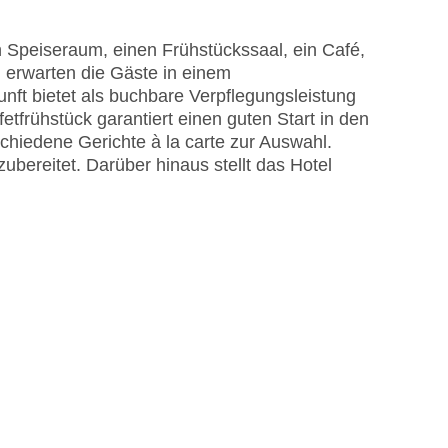
 Speiseraum, einen Frühstückssaal, ein Café,
 erwarten die Gäste in einem
nft bietet als buchbare Verpflegungsleistung
etfrühstück garantiert einen guten Start in den
hiedene Gerichte à la carte zur Auswahl.
bereitet. Darüber hinaus stellt das Hotel
astercard, Visa