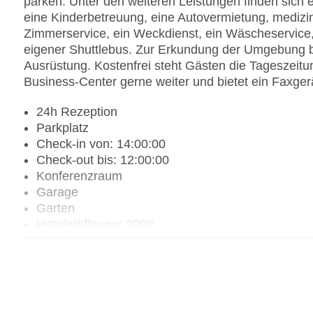
parken. Unter den weiteren Leistungen finden sich e
eine Kinderbetreuung, eine Autovermietung, medizin
Zimmerservice, ein Weckdienst, ein Wäscheservice,
eigener Shuttlebus. Zur Erkundung der Umgebung bi
Ausrüstung. Kostenfrei steht Gästen die Tageszeitun
Business-Center gerne weiter und bietet ein Faxger
24h Rezeption
Parkplatz
Check-in von: 14:00:00
Check-out bis: 12:00:00
Konferenzraum
Garage
Garten
Hoteleröffnung: 2008
Hotelsafe
WLAN/WiFi im Hotel
Letzte umfassende Renovierung: 2008
Lift
Minimarkt