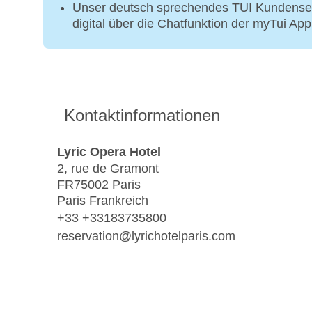
Unser deutsch sprechendes TUI Kundenser
digital über die Chatfunktion der myTui Ap
Kontaktinformationen
Lyric Opera Hotel
2, rue de Gramont
FR75002 Paris
Paris Frankreich
+33 +33183735800
reservation@lyrichotelparis.com