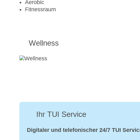
Aerobic
Fitnessraum
Wellness
Ihr TUI Service
Digitaler und telefonischer 24/7 TUI Servic