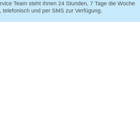
vice Team steht Ihnen 24 Stunden, 7 Tage die Woche
p, telefonisch und per SMS zur Verfügung.