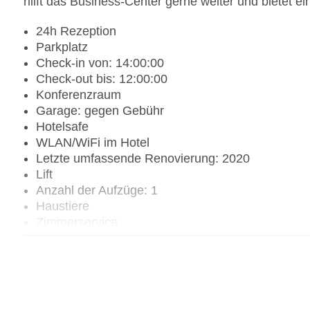
hilft das Business-Center gerne weiter und bietet ei
24h Rezeption
Parkplatz
Check-in von: 14:00:00
Check-out bis: 12:00:00
Konferenzraum
Garage: gegen Gebühr
Hotelsafe
WLAN/WiFi im Hotel
Letzte umfassende Renovierung: 2020
Lift
Anzahl der Aufzüge: 1
Haustiere
Zimmerservice
Gesamtanzahl der Stockwerke: 6
Gesamtanzahl der Zimmer: 47
Pools:Indoor Pool, Outdoor Pool
Zahlungsarten: American Express, Mastercard, V
Landeskategorie: 4 Sterne