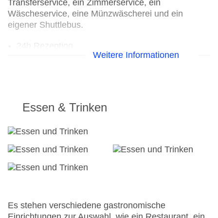
Transferservice, ein Zimmerservice, ein
Wäscheservice, eine Münzwäscherei und ein
eigener Shuttlebus.
24h Rezeption
Weitere Informationen
Parkplatz
Check-in von: 16:00:00
Check-out bis: 11:00:00
Konferenzraum
Garage
Essen & Trinken
Garten: ohne Gebühr
Hoteleröffnung: 2015
Hotelsafe
WLAN/WiFi im Hotel
Lift
Minimarkt
Anzahl der Konferenzräume: 1
Anzahl der Aufzüge: 1
Haustiere
Es stehen verschiedene gastronomische
Zimmerservice
Einrichtungen zur Auswahl, wie ein Restaurant, ein