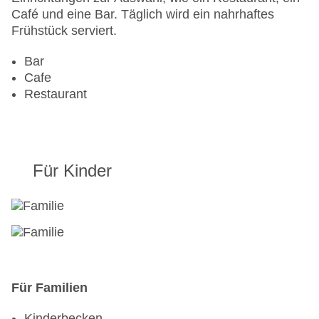
Sonnenterrasse
Café und eine Bar. Täglich wird ein nahrhaftes
Gesamtanzahl der Zimmer: 1000
Frühstück serviert.
Pools:Kinderbecken, Beheizter Außenpool,
Outdoor Pool, Sonnenschirme am Pool, Liegen
Bar
am Pool, Wasserrutsche
Cafe
Zahlungsarten: American Express, Diners Club,
Restaurant
Mastercard, Visa
Landeskategorie: 4 Sterne
Für Kinder
Für Familien
Kinderbecken