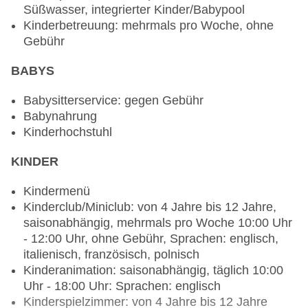
Süßwasser, integrierter Kinder/Babypool
& Reservierung notwendig, Kindermenü: ohne
Kinderbetreuung: mehrmals pro Woche, ohne
Gebühr, bei All Inclusive inklusive, Anfrage &
Gebühr
Reservierung notwendig, lactosefreie Gerichte:
ohne Gebühr, bei All Inclusive inklusive, Anfrage
BABYS
& Reservierung notwendig, vegetarische
Gerichte: ohne Gebühr, bei All Inclusive inklusive,
Babysitterservice: gegen Gebühr
Anfrage & Reservierung nicht notwendig, vegane
Babynahrung
Gerichte: ohne Gebühr, bei All Inclusive inklusive,
Kinderhochstuhl
Buffet, Showcooking, Dinearound, Anfrage &
Reservierung nicht notwendig, ohne Gebühr, bei
KINDER
All Inclusive inklusive, April - Oktober, täglich
05:00 Uhr - 07:00 Uhr, täglich 07:00 Uhr - 11:00
Kindermenü
Uhr, täglich 12:30 Uhr - 14:30 Uhr, täglich 18:30
Kinderclub/Miniclub: von 4 Jahre bis 12 Jahre,
Uhr - 21:30 Uhr, klimatisierbar, mit Terrasse,
saisonabhängig, mehrmals pro Woche 10:00 Uhr
Kinderhochstuhl, angemessene Kleidung
- 12:00 Uhr, ohne Gebühr, Sprachen: englisch,
erwünscht
italienisch, französisch, polnisch
Spezialitätenrestaurant „"Al Fresco" Italian Theme
Kinderanimation: saisonabhängig, täglich 10:00
Restaurant“: ab 0 Jahre, Küche: italienisch, à la
Uhr - 18:00 Uhr: Sprachen: englisch
carte, Anfrage & Reservierung notwendig, ohne
Kinderspielzimmer: von 4 Jahre bis 12 Jahre