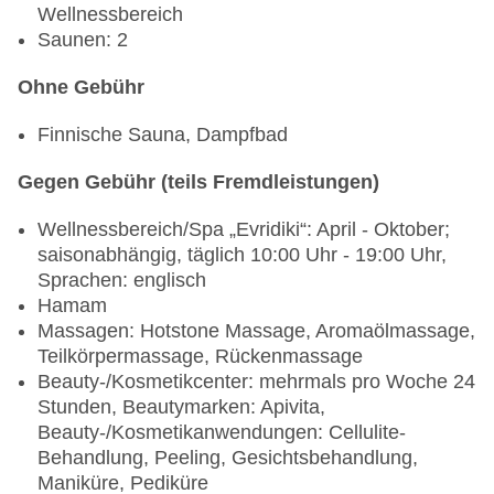
Wellnessbereich
Poolbar Outdoor „Seaside Pool Bar“: ab 0 Jahre,
Saunen: 2
wetterabhängig, täglich 10:00 Uhr - 01:00 Uhr,
gegen Gebühr, bei All Inclusive inklusive
Ohne Gebühr
Poolbar Outdoor „Main Pool Bar“: ab 0 Jahre,
wetterabhängig, täglich 10:00 Uhr - 18:00 Uhr,
Finnische Sauna, Dampfbad
ohne Gebühr, bei All Inclusive inklusive
Bar „Breeze bar“: 10:00 Uhr - 18:00 Uhr
Gegen Gebühr (teils Fremdleistungen)
Wellnessbereich/Spa „Evridiki“: April - Oktober;
saisonabhängig, täglich 10:00 Uhr - 19:00 Uhr,
Sprachen: englisch
Hamam
Massagen: Hotstone Massage, Aromaölmassage,
Teilkörpermassage, Rückenmassage
Beauty-/Kosmetikcenter: mehrmals pro Woche 24
Stunden, Beautymarken: Apivita,
Beauty-/Kosmetikanwendungen: Cellulite-
Behandlung, Peeling, Gesichtsbehandlung,
Maniküre, Pediküre