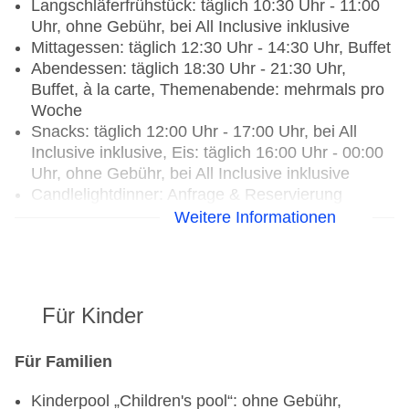
Langschläferfrühstück: täglich 10:30 Uhr - 11:00
Uhr, ohne Gebühr, bei All Inclusive inklusive
Mittagessen: täglich 12:30 Uhr - 14:30 Uhr, Buffet
Abendessen: täglich 18:30 Uhr - 21:30 Uhr,
Buffet, à la carte, Themenabende: mehrmals pro
Woche
Snacks: täglich 12:00 Uhr - 17:00 Uhr, bei All
Inclusive inklusive, Eis: täglich 16:00 Uhr - 00:00
Uhr, ohne Gebühr, bei All Inclusive inklusive
Candlelightdinner: Anfrage & Reservierung
notwendig, gegen Gebühr, Barzahlung, gesetztes
Weitere Informationen
Menü
Restaurants: 11
Hauptrestaurant „"Belvedere" Main Restaurant“:
Für Kinder
ab 0 Jahre, Küche: international, mediterran,
regional, Grillgerichte, Babynahrung: ohne
Gebühr, bei All Inclusive inklusive, Anfrage &
Für Familien
Reservierung notwendig, glutenfreie Gerichte:
Kinderpool „Children's pool“: ohne Gebühr,
ohne Gebühr, bei All Inclusive inklusive, Anfrage