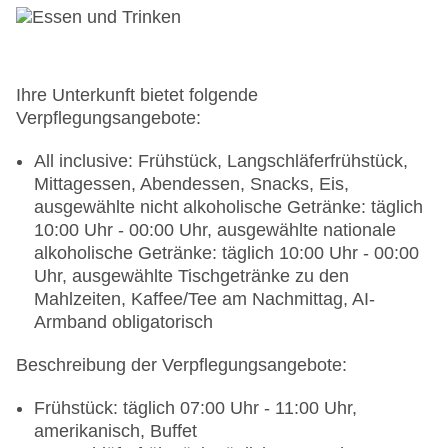
Wellnessbereich
Badetücher: gegen Kaution
Souvenirshop, Minimarkt, Boutique, Juwelier,
Friseur
Arzt: Sprachen: englisch
Ihre Unterkunft bietet folgende
Amphitheater
Verpflegungsangebote:
Internet: WLAN/WiFi, im gesamten Hotel
(Anlage): ohne Gebühr
All inclusive: Frühstück, Langschläferfrühstück,
Wäscheservice: gegen Gebühr
Mittagessen, Abendessen, Snacks, Eis,
Gepäckservice
ausgewählte nicht alkoholische Getränke: täglich
Zahlungsarten: TUI Card / VISA, MasterCard,
10:00 Uhr - 00:00 Uhr, ausgewählte nationale
American Express, EC Karte/Maestro
alkoholische Getränke: täglich 10:00 Uhr - 00:00
Haustiere nicht erlaubt
Uhr, ausgewählte Tischgetränke zu den
Parkmöglichkeiten: Parkplatz (nach
Mahlzeiten, Kaffee/Tee am Nachmittag, AI-
Verfügbarkeit), unbewacht: ohne Gebühr
Armband obligatorisch
Tagungseinrichtungen: Konferenzräume: 1,
Beschreibung der Verpflegungsangebote:
klimatisierte Tagungsräume, Tagungsequipment:
gegen Gebühr, Coffee Breaks: gegen Gebühr
Frühstück: täglich 07:00 Uhr - 11:00 Uhr,
Gebäudeanzahl: 10, Etagen: 2, Zimmer: 527
amerikanisch, Buffet
Landeskategorie: 5 Sterne