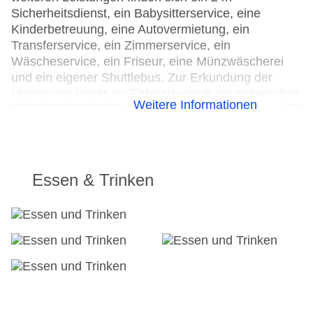
Sicherheitsdienst, ein Babysitterservice, eine
Kinderbetreuung, eine Autovermietung, ein
Transferservice, ein Zimmerservice, ein
Wäscheservice, ein Friseur, eine Münzwäscherei
und ein eigener Shuttlebus. Zur Erkundung der
Umgebung bietet ein Fahrradverleih die notwendige
Weitere Informationen
Ausrüstung. Kostenfrei steht Gästen die
Tageszeitung zur Verfügung. Zur Unterstützung bei
Geschäftstätigkeiten ist ein Faxgerät verfügbar.
24h Rezeption
Essen & Trinken
Parkplatz
Check-in von: 15:00:00
Check-out bis: 12:00:00
Konferenzraum
Garage
Garten: ohne Gebühr
Hotelsafe
WLAN/WiFi im Hotel