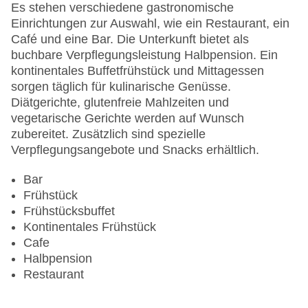
Letzte umfassende Renovierung: 2007
Es stehen verschiedene gastronomische
Lift: ohne Gebühr
Einrichtungen zur Auswahl, wie ein Restaurant, ein
Minimarkt
Café und eine Bar. Die Unterkunft bietet als
Haustiere
buchbare Verpflegungsleistung Halbpension. Ein
Zimmerservice
kontinentales Buffetfrühstück und Mittagessen
Sonnenterrasse
sorgen täglich für kulinarische Genüsse.
Gesamtanzahl der Stockwerke: 2
Diätgerichte, glutenfreie Mahlzeiten und
Gesamtanzahl der Zimmer: 36
vegetarische Gerichte werden auf Wunsch
Pools:Outdoor Pool, Sonnenschirme am Pool,
zubereitet. Zusätzlich sind spezielle
Liegen am Pool
Verpflegungsangebote und Snacks erhältlich.
Zahlungsarten: American Express, Diners Club,
Mastercard, Visa
Bar
Landeskategorie: 5 Sterne
Frühstück
Frühstücksbuffet
Kontinentales Frühstück
Cafe
Halbpension
Restaurant