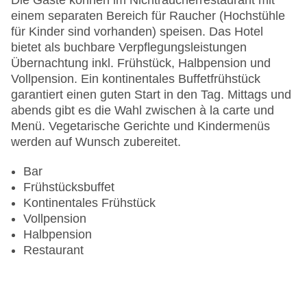
Die Gäste können im Nichtraucherrestaurant mit
Haustiere
einem separaten Bereich für Raucher (Hochstühle
Zimmerservice
für Kinder sind vorhanden) speisen. Das Hotel
Gesamtanzahl der Stockwerke: 2
bietet als buchbare Verpflegungsleistungen
Gesamtanzahl der Zimmer: 53
Übernachtung inkl. Frühstück, Halbpension und
Pools:Kinderbecken, Beheizter Außenpool, Indoor
Vollpension. Ein kontinentales Buffetfrühstück
Pool, Outdoor Pool, Liegen am Pool
garantiert einen guten Start in den Tag. Mittags und
Zahlungsarten: American Express, Diners Club,
abends gibt es die Wahl zwischen à la carte und
EC Maestro, Mastercard, Visa
Menü. Vegetarische Gerichte und Kindermenüs
Landeskategorie: 4 Sterne
werden auf Wunsch zubereitet.
Bar
Frühstücksbuffet
Kontinentales Frühstück
Vollpension
Halbpension
Restaurant