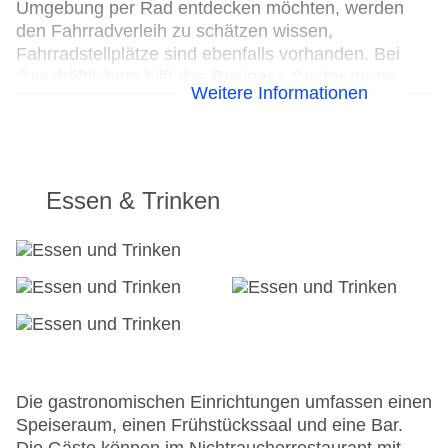
Umgebung per Rad entdecken möchten, werden
den Fahrradverleih zu schätzen wissen,
Fahrradstellplätze sind ebenfalls vorhanden. Bei
Geschäftlichem hilft das Business-Center gerne
Weitere Informationen
weiter und bietet ein Faxgerät an.
24h Rezeption
Parkplatz
Check-in von: 15:00:00
Essen & Trinken
Check-out bis: 11:30:00
Konferenzraum
Garage
Garten
Hoteleröffnung: 1988
Hotelsafe
WLAN/WiFi im Hotel
Letzte umfassende Renovierung: 2009
Lift
Die gastronomischen Einrichtungen umfassen einen
Anzahl der Konferenzräume: 1
Speiseraum, einen Frühstückssaal und eine Bar.
Anzahl der Aufzüge: 1