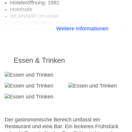
Hoteleröffnung: 1981
Hotelsafe
WLAN/WiFi im Hotel
Letzte umfassende Renovierung: 2016
Weitere Informationen
Lift
Anzahl der Konferenzräume: 1
Anzahl der Aufzüge: 1
Zimmerservice
Gesamtanzahl der Stockwerke: 10
Essen & Trinken
Gesamtanzahl der Zimmer: 214
Zahlungsarten: American Express, Diners Club,
Mastercard, Visa
Landeskategorie: 4 Sterne
Der gastronomische Bereich umfasst ein
Restaurant und eine Bar. Ein leckeres Frühstück