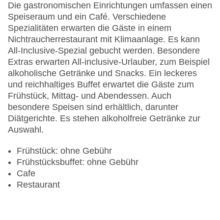
am Pool, Wasserrutsche
Die gastronomischen Einrichtungen umfassen einen
Zahlungsarten: EC Maestro, Mastercard, Visa
Speiseraum und ein Café. Verschiedene
Landeskategorie: 5 Sterne
Spezialitäten erwarten die Gäste in einem
Nichtraucherrestaurant mit Klimaanlage. Es kann
All-Inclusive-Spezial gebucht werden. Besondere
Extras erwarten All-inclusive-Urlauber, zum Beispiel
alkoholische Getränke und Snacks. Ein leckeres
und reichhaltiges Buffet erwartet die Gäste zum
Frühstück, Mittag- und Abendessen. Auch
besondere Speisen sind erhältlich, darunter
Diätgerichte. Es stehen alkoholfreie Getränke zur
Auswahl.
Frühstück: ohne Gebühr
Frühstücksbuffet: ohne Gebühr
Cafe
Restaurant