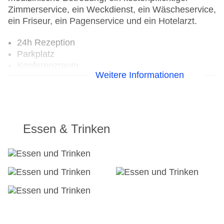
Zimmerservice, ein Weckdienst, ein Wäscheservice,
ein Friseur, ein Pagenservice und ein Hotelarzt.
24h Rezeption
Parkplatz
Konferenzraum
Weitere Informationen
Garten
Hoteleröffnung: 2001
Hotelsafe: ohne Gebühr
WLAN/WiFi im Hotel: gegen Gebühr
Letzte umfassende Renovierung: 2018
Essen & Trinken
Lift
Minimarkt
Anzahl der Aufzüge: 1
Zimmerservice: gegen Gebühr
Gesamtanzahl der Stockwerke: 6
Gesamtanzahl der Zimmer: 456
Pools:Kinderbecken, Indoor Pool, Outdoor Pool,
Sonnenschirme am Pool: gegen Gebühr, Liegen