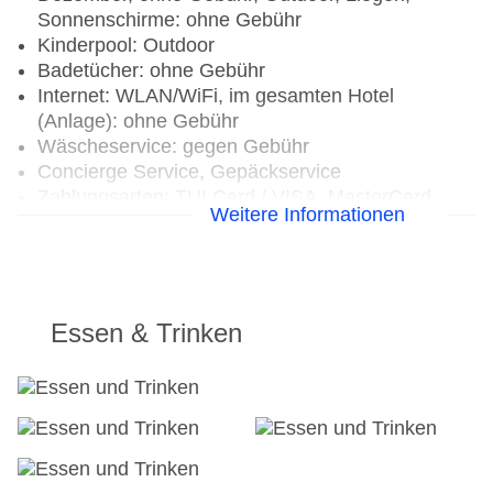
Sonnenschirme: ohne Gebühr
Kinderpool: Outdoor
Badetücher: ohne Gebühr
Internet: WLAN/WiFi, im gesamten Hotel
(Anlage): ohne Gebühr
Wäscheservice: gegen Gebühr
Concierge Service, Gepäckservice
Zahlungsarten: TUI Card / VISA, MasterCard,
Weitere Informationen
American Express
Haustiere nicht erlaubt
Parkmöglichkeiten: Stellplätze, überdacht: ohne
Gebühr, nicht überdacht
Tagungseinrichtungen: Konferenzräume: 1,
Essen & Trinken
klimatisierte Tagungsräume, Tagungsequipment:
gegen Gebühr, Coffee Breaks: gegen Gebühr
Gebäudeanzahl: 9, Etagen: 2, Zimmer: 110,
Villen: 44
Landeskategorie: 4,5 Sterne