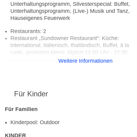
Unterhaltungsprogramm, Silvesterspecial: Buffet,
Unterhaltungsprogramm, (Live-) Musik und Tanz,
Hauseigenes Feuerwerk
Restaurants: 2
Restaurant „Sundowner Restaurant“: Küche:
international, italienisch, thailändisch, Buffet, à la
carte, gesetztes Menü, täglich 11:00 Uhr - 22:30
Uhr, mit Terrasse, am Strand
Weitere Informationen
Restaurant „The Oriental Restaurant“: Küche:
international, thailändisch, Buffet, täglich 06:30
Uhr - 10:30 Uhr, mit Terrasse, Raucherbereich
Bars & mehr: 2
Für Kinder
Lobbybar „Club Lounge“: täglich 08:00 Uhr -
23:30 Uhr
Weinbar: täglich 14:00 Uhr - 22:30 Uhr
Für Familien
Kinderpool: Outdoor
KINDER